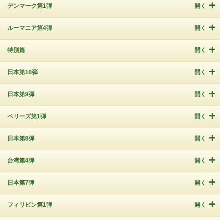
デンマーク第1弾
開く
ルーマニア第4弾
開く
特別篇
開く
日本第10弾
開く
日本第9弾
開く
ベリーズ第1弾
開く
日本第8弾
開く
台湾第4弾
開く
日本第7弾
開く
フィリピン第1弾
開く