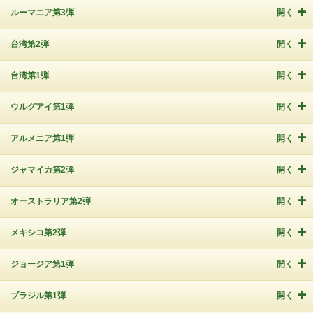
ルーマニア第3弾
開く
台湾第2弾
開く
台湾第1弾
開く
ウルグアイ第1弾
開く
アルメニア第1弾
開く
ジャマイカ第2弾
開く
オーストラリア第2弾
開く
メキシコ第2弾
開く
ジョージア第1弾
開く
ブラジル第1弾
開く