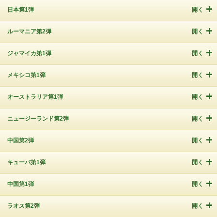
日本第1弾
開く
ルーマニア第2弾
開く
ジャマイカ第1弾
開く
メキシコ第1弾
開く
オーストラリア第1弾
開く
ニュージーランド第2弾
開く
中国第2弾
開く
キューバ第1弾
開く
中国第1弾
開く
ラオス第2弾
開く