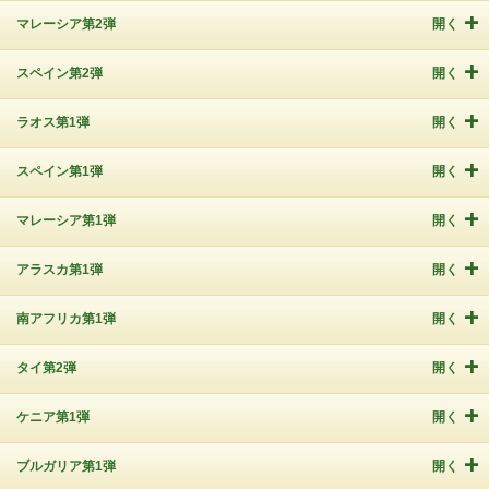
マレーシア第2弾
開く
スペイン第2弾
開く
ラオス第1弾
開く
スペイン第1弾
開く
マレーシア第1弾
開く
アラスカ第1弾
開く
南アフリカ第1弾
開く
タイ第2弾
開く
ケニア第1弾
開く
ブルガリア第1弾
開く