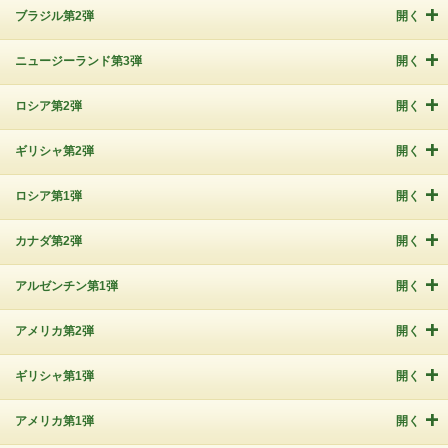
ブラジル第2弾
開く
ニュージーランド第3弾
開く
ロシア第2弾
開く
ギリシャ第2弾
開く
ロシア第1弾
開く
カナダ第2弾
開く
アルゼンチン第1弾
開く
アメリカ第2弾
開く
ギリシャ第1弾
開く
アメリカ第1弾
開く