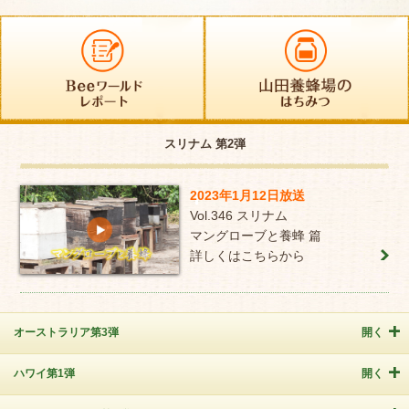
スリナム 第2弾
2023年1月12日放送
Vol.346 スリナム
マングローブと養蜂 篇
詳しくはこちらから
オーストラリア第3弾
開く
ハワイ第1弾
開く