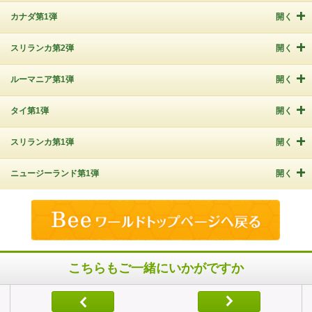
カナダ第1弾
開く
スリランカ第2弾
開く
ルーマニア第1弾
開く
タイ第1弾
開く
スリランカ第1弾
開く
ニュージーランド第1弾
開く
こちらもご一緒にいかがですか