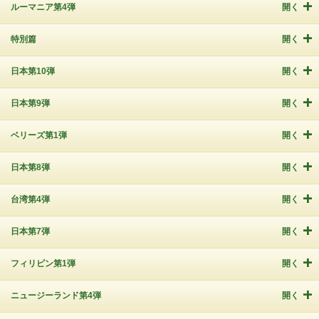
ルーマニア第4弾
開く
特別篇
開く
日本第10弾
開く
日本第9弾
開く
ベリーズ第1弾
開く
日本第8弾
開く
台湾第4弾
開く
日本第7弾
開く
フィリピン第1弾
開く
ニュージーランド第4弾
開く