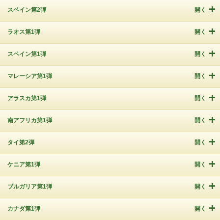
スペイン第2弾
開く
ラオス第1弾
開く
スペイン第1弾
開く
マレーシア第1弾
開く
アラスカ第1弾
開く
南アフリカ第1弾
開く
タイ第2弾
開く
ケニア第1弾
開く
ブルガリア第1弾
開く
カナダ第1弾
開く