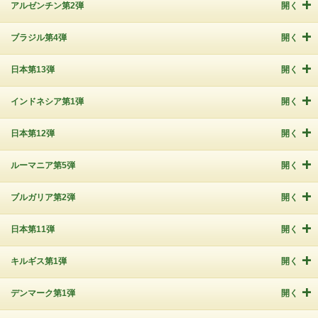
アルゼンチン第2弾
開く
ブラジル第4弾
開く
日本第13弾
開く
インドネシア第1弾
開く
日本第12弾
開く
ルーマニア第5弾
開く
ブルガリア第2弾
開く
日本第11弾
開く
キルギス第1弾
開く
デンマーク第1弾
開く