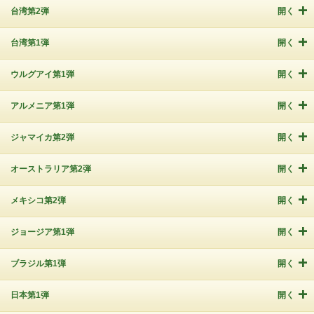
台湾第2弾
開く
台湾第1弾
開く
ウルグアイ第1弾
開く
アルメニア第1弾
開く
ジャマイカ第2弾
開く
オーストラリア第2弾
開く
メキシコ第2弾
開く
ジョージア第1弾
開く
ブラジル第1弾
開く
日本第1弾
開く