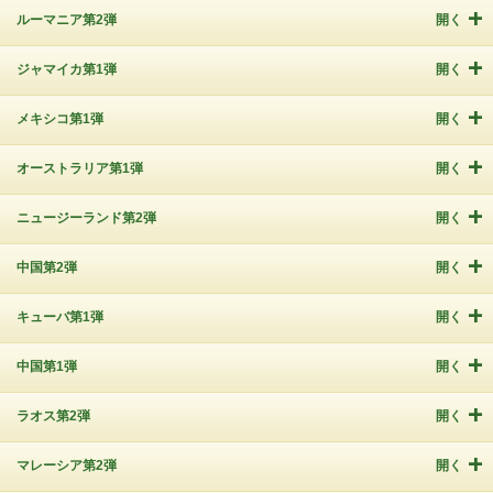
ルーマニア第2弾
開く
ジャマイカ第1弾
開く
メキシコ第1弾
開く
オーストラリア第1弾
開く
ニュージーランド第2弾
開く
中国第2弾
開く
キューバ第1弾
開く
中国第1弾
開く
ラオス第2弾
開く
マレーシア第2弾
開く