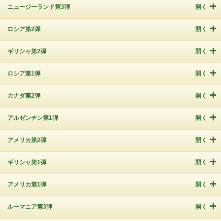
ニュージーランド第3弾
開く
ロシア第2弾
開く
ギリシャ第2弾
開く
ロシア第1弾
開く
カナダ第2弾
開く
アルゼンチン第1弾
開く
アメリカ第2弾
開く
ギリシャ第1弾
開く
アメリカ第1弾
開く
ルーマニア第3弾
開く