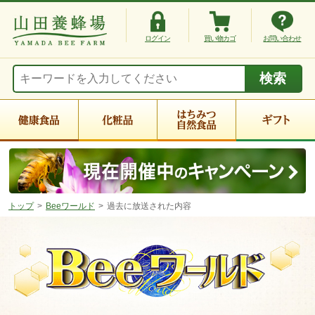
ログイン
買い物カゴ
お問い合わせ
トップ
Beeワールド
過去に放送された内容