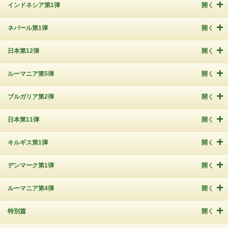
インドネシア第1弾
開く
ネパール第1弾
開く
日本第12弾
開く
ルーマニア第5弾
開く
ブルガリア第2弾
開く
日本第11弾
開く
キルギス第1弾
開く
デンマーク第1弾
開く
ルーマニア第4弾
開く
特別篇
開く