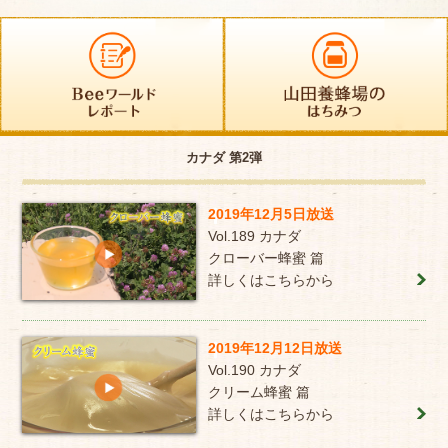
カナダ 第2弾
2019年12月5日放送
Vol.189 カナダ
クローバー蜂蜜 篇
詳しくはこちらから
2019年12月12日放送
Vol.190 カナダ
クリーム蜂蜜 篇
詳しくはこちらから