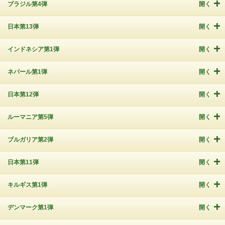
ブラジル第4弾
開く
日本第13弾
開く
インドネシア第1弾
開く
ネパール第1弾
開く
日本第12弾
開く
ルーマニア第5弾
開く
ブルガリア第2弾
開く
日本第11弾
開く
キルギス第1弾
開く
デンマーク第1弾
開く