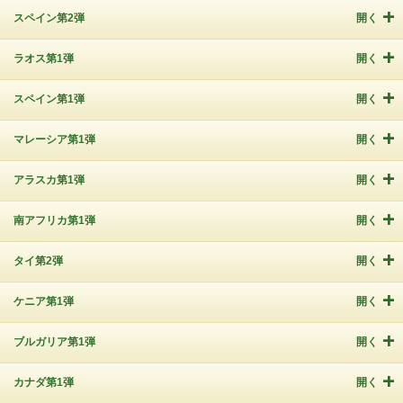
スペイン第2弾
開く
ラオス第1弾
開く
スペイン第1弾
開く
マレーシア第1弾
開く
アラスカ第1弾
開く
南アフリカ第1弾
開く
タイ第2弾
開く
ケニア第1弾
開く
ブルガリア第1弾
開く
カナダ第1弾
開く