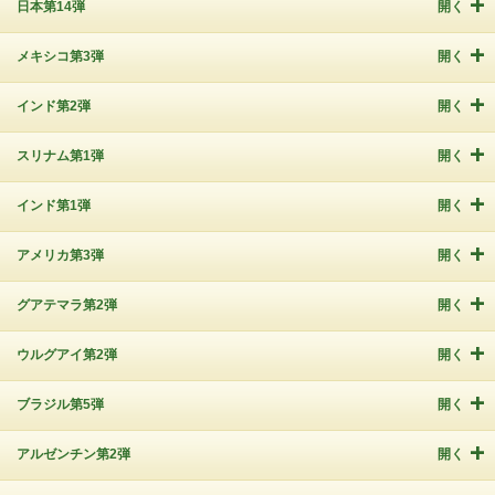
日本第14弾
開く
メキシコ第3弾
開く
インド第2弾
開く
スリナム第1弾
開く
インド第1弾
開く
アメリカ第3弾
開く
グアテマラ第2弾
開く
ウルグアイ第2弾
開く
ブラジル第5弾
開く
アルゼンチン第2弾
開く