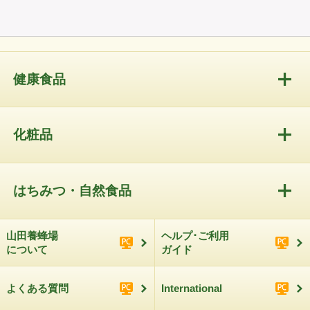
健康食品
化粧品
はちみつ・自然食品
山田養蜂場
ヘルプ･ご利用
について
ガイド
よくある質問
International