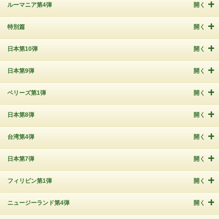
ルーマニア第4弾
開く
特別篇
開く
日本第10弾
開く
日本第9弾
開く
ベリーズ第1弾
開く
日本第8弾
開く
台湾第4弾
開く
日本第7弾
開く
フィリピン第1弾
開く
ニュージーランド第4弾
開く