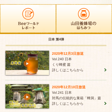
日本 第4弾
2020年12月3日放送
Vol.240 日本
くり蜂蜜 篇
詳しくはこちらから
2020年12月10日放送
Vol.241 日本
対馬の伝統的な巣箱「蜂洞」篇
詳しくはこちらから