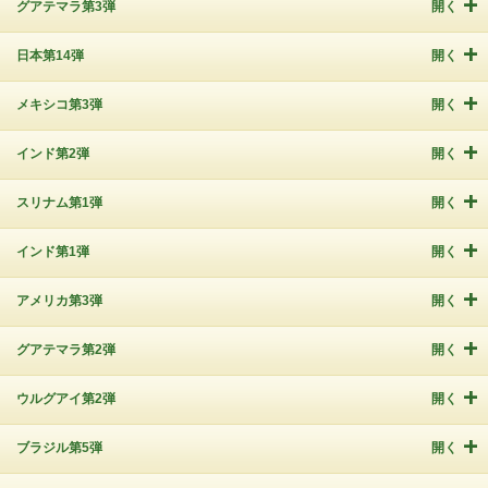
グアテマラ第3弾
開く
日本第14弾
開く
メキシコ第3弾
開く
インド第2弾
開く
スリナム第1弾
開く
インド第1弾
開く
アメリカ第3弾
開く
グアテマラ第2弾
開く
ウルグアイ第2弾
開く
ブラジル第5弾
開く