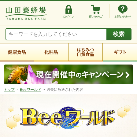
ログイン
買い物カゴ
お問い合わせ
トップ
Beeワールド
過去に放送された内容