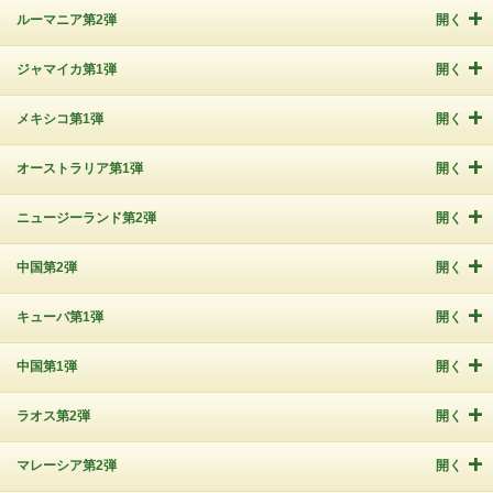
ルーマニア第2弾
開く
ジャマイカ第1弾
開く
メキシコ第1弾
開く
オーストラリア第1弾
開く
ニュージーランド第2弾
開く
中国第2弾
開く
キューバ第1弾
開く
中国第1弾
開く
ラオス第2弾
開く
マレーシア第2弾
開く