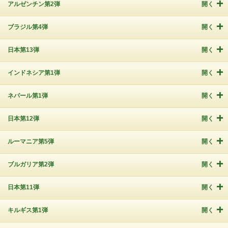
アルゼンチン第2弾
開く
ブラジル第4弾
開く
日本第13弾
開く
インドネシア第1弾
開く
ネパール第1弾
開く
日本第12弾
開く
ルーマニア第5弾
開く
ブルガリア第2弾
開く
日本第11弾
開く
キルギス第1弾
開く