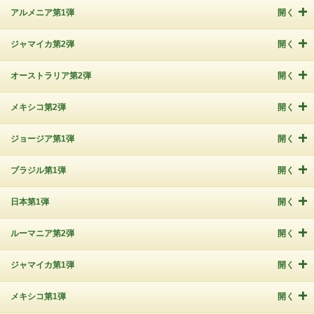
アルメニア第1弾
開く
ジャマイカ第2弾
開く
オーストラリア第2弾
開く
メキシコ第2弾
開く
ジョージア第1弾
開く
ブラジル第1弾
開く
日本第1弾
開く
ルーマニア第2弾
開く
ジャマイカ第1弾
開く
メキシコ第1弾
開く