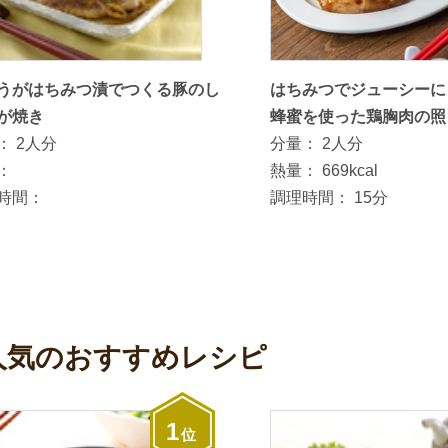
うがはちみつ漬でつくる豚のし
はちみつでジューシーに
が焼き
蜂蜜を使った鶏胸肉の照
：
2人分
分量：
2人分
：
熱量：
669kcal
時間：
調理時間：
15分
人気のおすすめレシピ
1
位