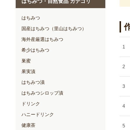
はちみつ・自然食品 カテゴリ
1月
2月
はちみつ
3月
国産はちみつ（里山はちみつ）
4月
海外産厳選はちみつ
5月
希少はちみつ
6月
巣蜜
7月
果実漬
はちみつ漬
はちみつシロップ漬
ドリンク
ハニードリンク
健康茶