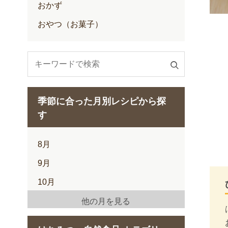
おかず
おやつ（お菓子）
検
索
す
季節に合った月別レシピから探
る
す
8月
9月
10月
11月
他の月を見る
12月