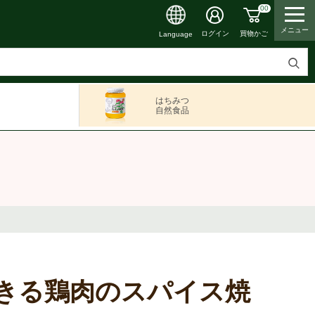
00
メニュー
買物かご
ログイン
Language
検
索
はちみつ
す
自然食品
る
きる鶏肉のスパイス焼