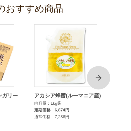
のおすすめ商品
次
ンガリー
アカシア蜂蜜(ルーマニア産)
マヌカ
内容量：1kg袋
ムタイ
定期価格 6,874円
内容量：
通常価格 7,236円
定期価格
通常価格