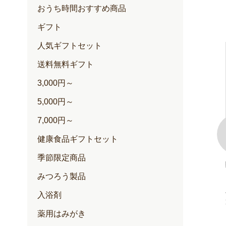
おうち時間おすすめ商品
ギフト
人気ギフトセット
送料無料ギフト
3,000円～
5,000円～
7,000円～
健康食品ギフトセット
季節限定商品
100+(クリー
ゆずハニードリンク
みつろう製品
内容量：500ml入
定期価格 2,257円
入浴剤
通常価格 2,376円
円
薬用はみがき
円