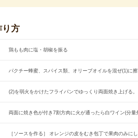
作り方
鶏もも肉に塩・胡椒を振る
パクチー蜂蜜、スパイス類、オリーブオイルを混ぜ(1)に擦
(2)を弱火をかけたフライパンでゆっくり両面焼き上げる。
両面に焼き色が付き7割方肉に火が通ったら白ワイン(分量
［ソースを作る］ オレンジの皮をむき包丁で果肉のみに