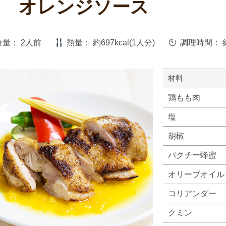
き オレンジソース
分量：
2人前
熱量：
約697kcal(1人分)
調理時間：
材料
鶏もも肉
塩
胡椒
パクチー蜂蜜
オリーブオイル
コリアンダー
クミン