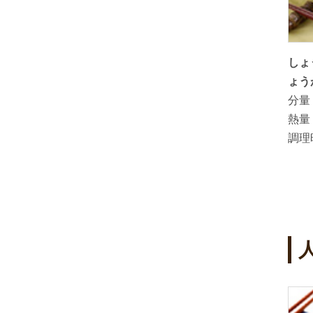
肉とトマ
「蜂蜜みそ旨にんにく」を使った 中
しょ
華風にんにくたれ
ょう
分量：
3～4人分
分量
熱量：
約35kcal(1人分)
熱量
調理時間：
調理
4
5
位
位