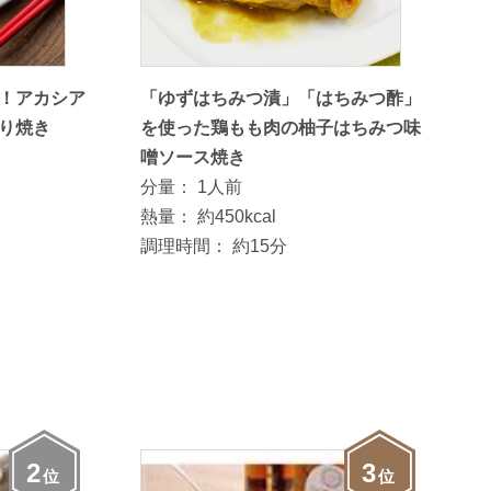
！アカシア
「ゆずはちみつ漬」「はちみつ酢」
り焼き
を使った鶏もも肉の柚子はちみつ味
噌ソース焼き
分量：
1人前
熱量：
約450kcal
調理時間：
約15分
2
3
位
位