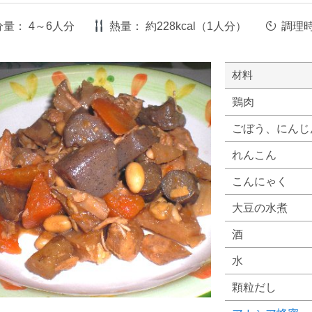
分量：
4～6人分
熱量：
約228kcal（1人分）
調理
材料
鶏肉
ごぼう、にんじ
れんこん
こんにゃく
大豆の水煮
酒
水
顆粒だし