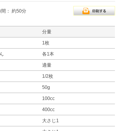
時間：
約50分
分量
1枚
ん
各1本
適量
1/2枚
50g
100cc
400cc
大さじ1