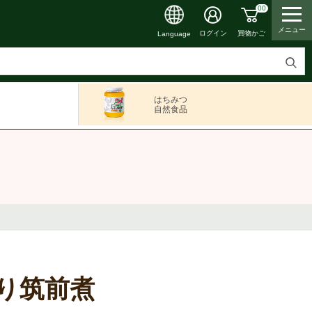
00
メニュー
買物かご
ログイン
Language
検
索
はちみつ
す
自然食品
る
り筑前煮