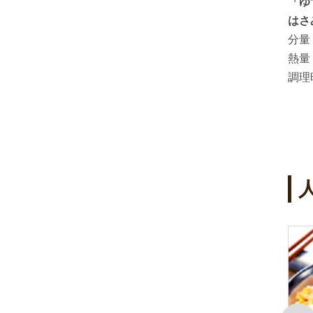
いイソフ
アカシア蜂蜜を使ったこんにゃくと
「ゆ
た甘酒豆
ほうれん草の白和え
はさ
分量：
4人分
分量
熱量：
熱量
調理時間：
調理
4
5
位
位