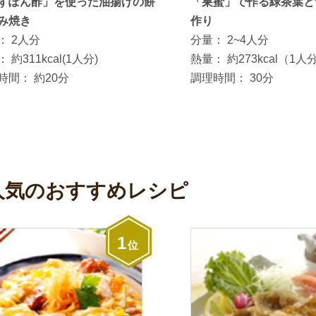
ずぽん酢」を使った油揚げの餅
「巣蜜」で作る緑茶葉と
み焼き
作り
：
2人分
分量：
2~4人分
：
約311kcal(1人分)
熱量：
約273kcal（1人
時間：
約20分
調理時間：
30分
人気のおすすめレシピ
1
位