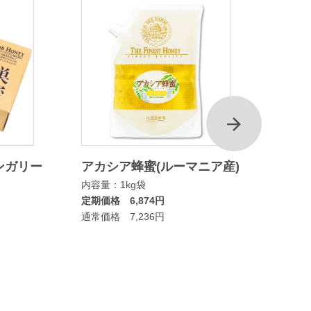
次
ンガリー
アカシア蜂蜜(ルーマニア産)
マヌカ
内容量：1kg袋
ムタイ
定期価格 6,874円
内容量：
通常価格 7,236円
定期価格
通常価格