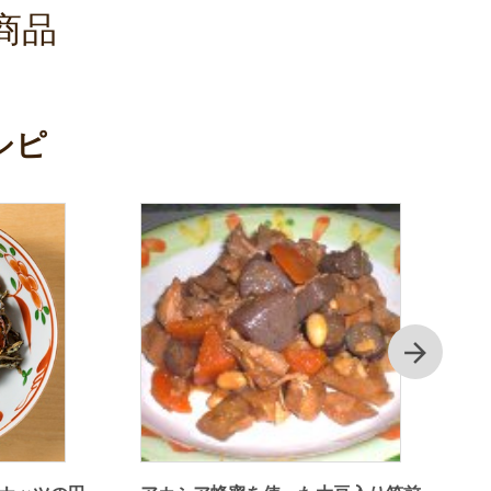
商品
シピ
次