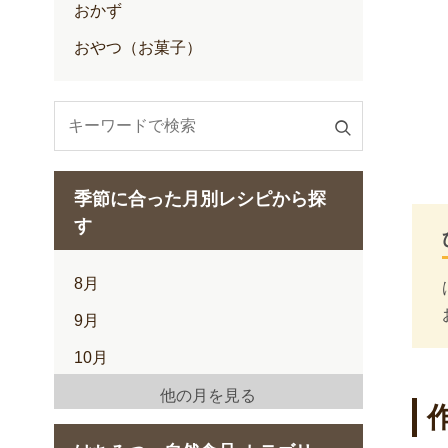
おかず
おやつ（お菓子）
検
索
す
季節に合った月別レシピから探
る
す
8月
9月
10月
11月
他の月を見る
12月