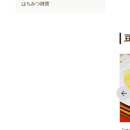
はちみつ雑貨
前