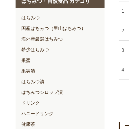
はちみつ・自然食品 カテゴリ
1月
2月
はちみつ
3月
国産はちみつ（里山はちみつ）
4月
海外産厳選はちみつ
5月
希少はちみつ
6月
巣蜜
7月
果実漬
はちみつ漬
はちみつシロップ漬
ドリンク
ハニードリンク
健康茶