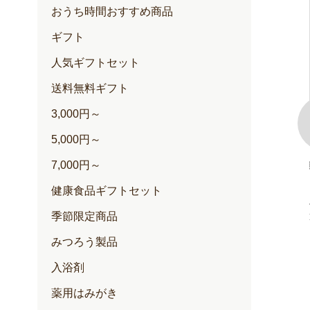
おうち時間おすすめ商品
ギフト
人気ギフトセット
送料無料ギフト
3,000円～
5,000円～
100+(クリー
ゆずハニードリンク
7,000円～
内容量：500ml入
健康食品ギフトセット
定期価格 2,257円
通常価格 2,376円
季節限定商品
円
円
みつろう製品
入浴剤
薬用はみがき