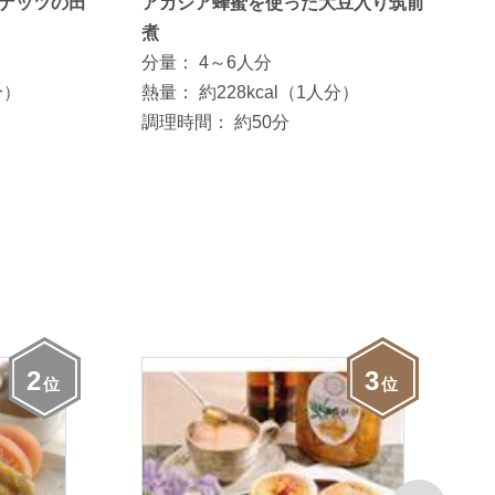
ナッツの田
アカシア蜂蜜を使った大豆入り筑前
煮
分量：
4～6人分
分）
熱量：
約228kcal（1人分）
調理時間：
約50分
2
3
位
位