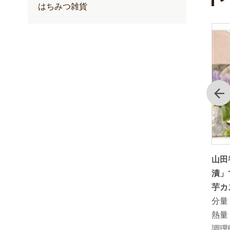
はちみつ雑貨
前
炊飯器で
里山のあかしあ蜂蜜でつくる夏みか
山田
ーキ
んのはちみつ漬
漬」
分量：
芋カ
熱量：
20kcal ( 20g当り）
分量
調理時間：
熱量
調理