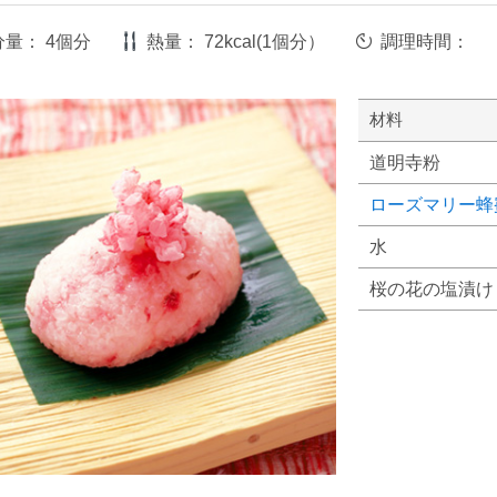
分量：
4個分
熱量：
72kcal(1個分）
調理時間：
材料
道明寺粉
ローズマリー蜂
水
桜の花の塩漬け