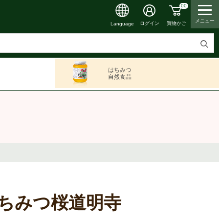
00
メニュー
買物かご
ログイン
Language
検
索
はちみつ
す
自然食品
る
ちみつ桜道明寺