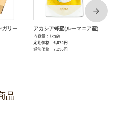
次
ンガリー
アカシア蜂蜜(ルーマニア産)
マヌカ
内容量：1kg袋
ムタイ
定期価格 6,874円
内容量：
通常価格 7,236円
定期価格
通常価格
商品