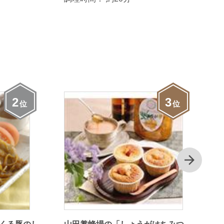
2
3
位
位
次