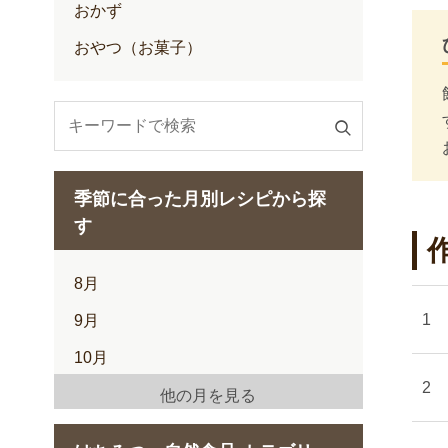
おかず
おやつ（お菓子）
検
索
す
季節に合った月別レシピから探
る
す
8月
9月
10月
11月
他の月を見る
12月