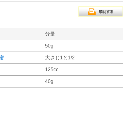
分量
50g
蜜
大さじ1と1/2
125cc
40g