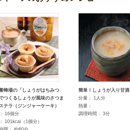
養蜂場の「しょうがはちみつ
簡単！しょうが入り甘酒
でつくるしょうが風味のさつま
分量：
1人分
ステラ（ジンジャーケーキ）
熱量：
：
16個分
調理時間：
3分
：
101kcal（1個分）
時間：
約60分