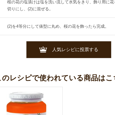
桜の花の塩漬けは塩を洗い流して水気をきり、飾り用に花
切りにし、(2)に混ぜる。
(2)を4等分にして俵型に丸め、桜の花を飾ったら完成。
人気レシピに投票する
このレシピで使われている商品はこ