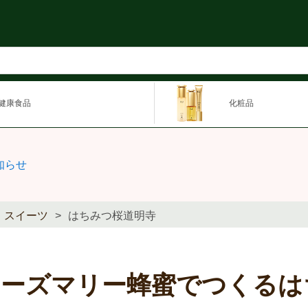
健康食品
化粧品
知らせ
スイーツ
はちみつ桜道明寺
ローズマリー蜂蜜でつくるは