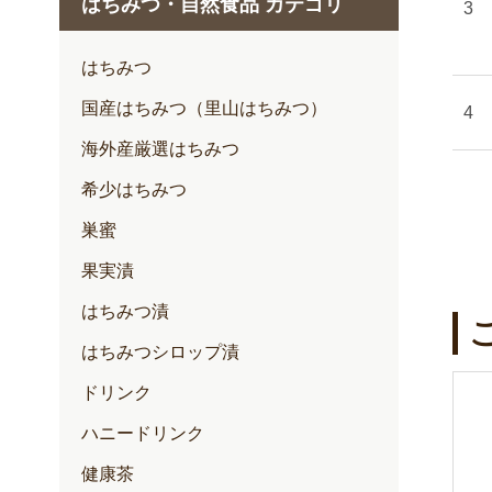
はちみつ・自然食品 カテゴリ
1月
2月
はちみつ
3月
国産はちみつ（里山はちみつ）
4月
海外産厳選はちみつ
5月
希少はちみつ
6月
巣蜜
7月
果実漬
はちみつ漬
はちみつシロップ漬
ドリンク
ハニードリンク
健康茶