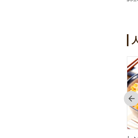
4
5
位
位
前