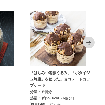
次
「はちみつ黒糖くるみ」「ボダイジ
ュ蜂蜜」を使ったチョコレートカッ
プケーキ
分量：
6個分
熱量：
約553kcal（6個分）
調理時間：
約20分