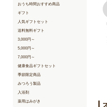
おうち時間おすすめ商品
ギフト
人気ギフトセット
100+(クリー
ゆずハニードリンク
内容量：500ml入
送料無料ギフト
定期価格 2,257円
3,000円～
通常価格 2,376円
円
5,000円～
円
7,000円～
健康食品ギフトセット
季節限定商品
みつろう製品
入浴剤
薬用はみがき