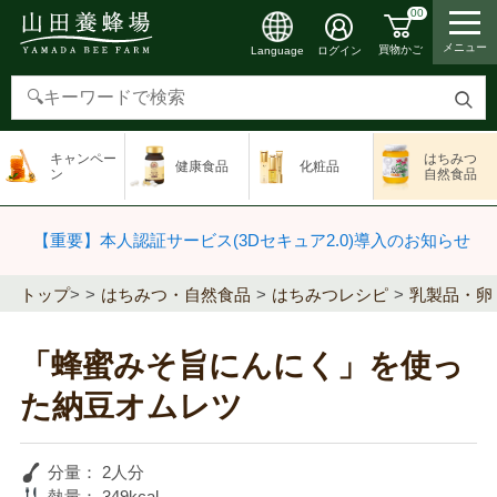
00
メニュー
買物かご
ログイン
Language
検
索
キャンペー
はちみつ
健康食品
化粧品
す
ン
自然食品
る
【重要】本人認証サービス(3Dセキュア2.0)導入のお知らせ
トップ
>
はちみつ・自然食品
はちみつレシピ
乳製品・卵
「蜂蜜みそ旨にんにく」を使っ
た納豆オムレツ
分量：
2人分
熱量：
349kcal