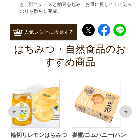
き、卵でチーズと納豆を包み、お皿に反して上に刻み
のりを散らし完成。
人気レシピに投票する
はちみつ・自然食品のお
すすめ商品
前
次
ク
輪切りレモンはちみつ
巣蜜/コムハニー(ハン
ア