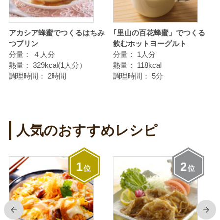
青
アカシア蜂蜜でつくるはちみ
｢里山の百花蜂蜜」でつくる
つプリン
飲むホットヨーグルト
分量：
４人分
分量：
1人分
熱量：
329kcal(1人分）
熱量：
118kcal
調理時間：
2時間
調理時間：
5分
人気のおすすめレシピ
1
2
位
位
前
次