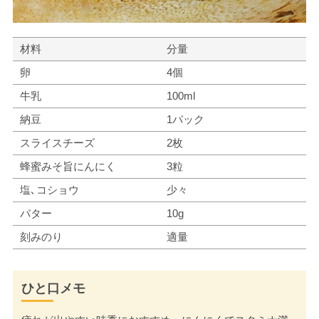
材料
分量
卵
4個
牛乳
100ml
納豆
1パック
スライスチーズ
2枚
蜂蜜みそ旨にんにく
3粒
塩､コショウ
少々
バター
10g
刻みのり
適量
ひと口メモ