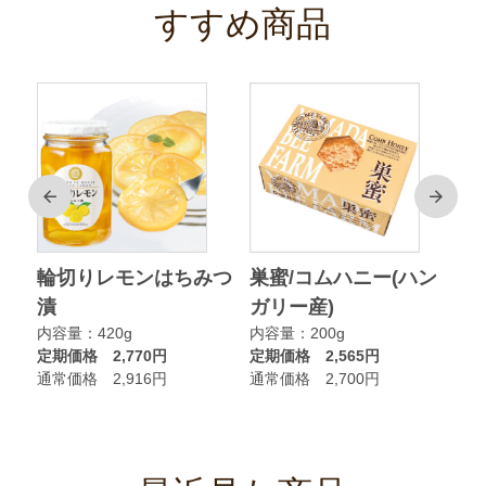
すすめ商品
前
次
ク
輪切りレモンはちみつ
巣蜜/コムハニー(ハン
ア
漬
ガリー産)
ニ
内容量：420g
内容量：200g
内
定期価格 2,770円
定期価格 2,565円
定
通常価格 2,916円
通常価格 2,700円
通