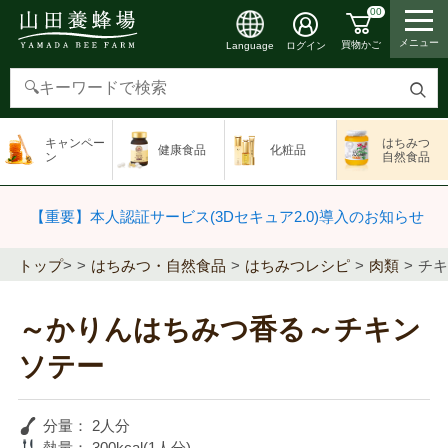
00
メニュー
買物かご
ログイン
Language
検
索
キャンペー
はちみつ
健康食品
化粧品
す
ン
自然食品
る
【重要】本人認証サービス(3Dセキュア2.0)導入のお知らせ
トップ
>
はちみつ・自然食品
はちみつレシピ
肉類
チキ
～かりんはちみつ香る～チキン
ソテー
分量：
2人分
熱量：
300kcal(1人分)