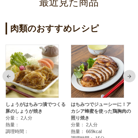
最近見た商品
肉類のおすすめレシピ
前
次
使
しょうがはちみつ漬でつくる
はちみつでジューシーに！ア
豚のしょうが焼き
カシア蜂蜜を使った鶏胸肉の
分量：
2人分
照り焼き
熱量：
分量：
2人分
調理時間：
熱量：
669kcal