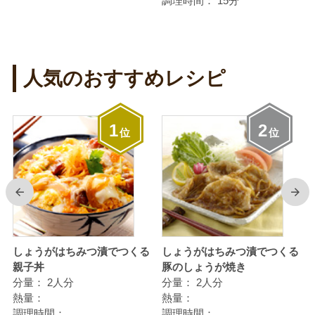
調理時間：
15分
人気のおすすめレシピ
1
2
位
位
前
次
しょうがはちみつ漬でつくる
しょうがはちみつ漬でつくる
親子丼
豚のしょうが焼き
分量：
2人分
分量：
2人分
熱量：
熱量：
調理時間：
調理時間：