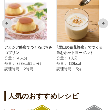
前
次
青
アカシア蜂蜜でつくるはちみ
｢里山の百花蜂蜜」でつくる
つプリン
飲むホットヨーグルト
分量：
４人分
分量：
1人分
熱量：
329kcal(1人分）
熱量：
118kcal
調理時間：
2時間
調理時間：
5分
人気のおすすめレシピ