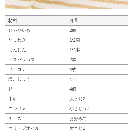
材料
分量
じゃがいも
2個
たまねぎ
1/2個
にんじん
1/4本
アスパラガス
2本
ベーコン
4枚
塩こしょう
少々
卵
4個
牛乳
大さじ2
コンソメ
小さじ1/2
チーズ
お好みで
オリーブオイル
大さじ1