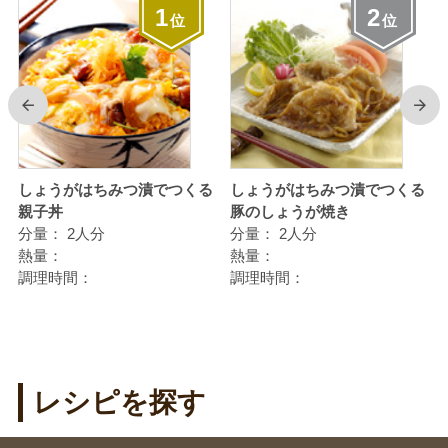
1
2
位
位
前
次
しょうがはちみつ漬でつくる
しょうがはちみつ漬でつくる
親子丼
豚のしょうが焼き
分量：
2人分
分量：
2人分
熱量：
熱量：
調理時間：
調理時間：
レシピを探す