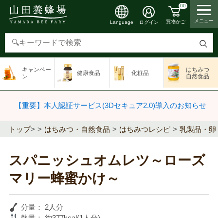
00
メニュー
買物かご
ログイン
Language
検
索
キャンペー
はちみつ
健康食品
化粧品
す
ン
自然食品
る
【重要】本人認証サービス(3Dセキュア2.0)導入のお知らせ
トップ
>
はちみつ・自然食品
はちみつレシピ
乳製品・卵
スパニッシュオムレツ～ローズ
マリー蜂蜜かけ～
分量：
2人分
熱量：
約377kcal(1人分)