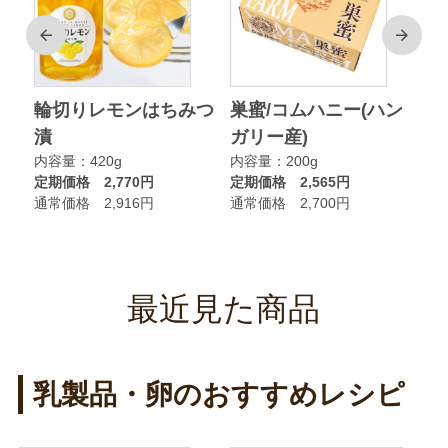
前
次
ク
輪切りレモンはちみつ
巣蜜/コムハニー(ハン
ア
漬
ガリー産)
ニ
内容量：420g
内容量：200g
内
定期価格 2,770円
定期価格 2,565円
定
通常価格 2,916円
通常価格 2,700円
通
最近見た商品
乳製品・卵のおすすめレシピ