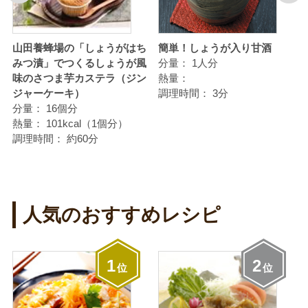
る
山田養蜂場の「しょうがはち
簡単！しょうが入り甘酒
みつ漬」でつくるしょうが風
分量：
1人分
味のさつま芋カステラ（ジン
熱量：
ジャーケーキ）
調理時間：
3分
分量：
16個分
熱量：
101kcal（1個分）
調理時間：
約60分
人気のおすすめレシピ
1
2
位
位