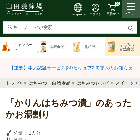
00
メニュー
買物かご
ログイン
Language
検
索
キャンペー
はちみつ
健康食品
化粧品
す
ン
自然食品
る
【重要】本人認証サービス(3Dセキュア2.0)導入のお知らせ
トップ
>
はちみつ・自然食品
はちみつレシピ
スイーツ
「かりんはちみつ漬」のあった
かお湯割り
分量：
1人分
熱量：