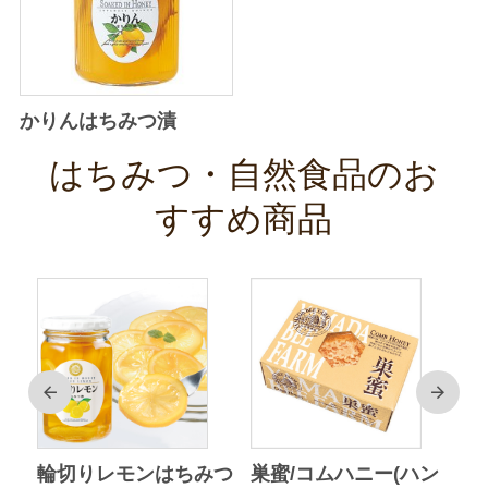
かりんはちみつ漬
はちみつ・自然食品のお
すすめ商品
前
次
ク
輪切りレモンはちみつ
巣蜜/コムハニー(ハン
ア