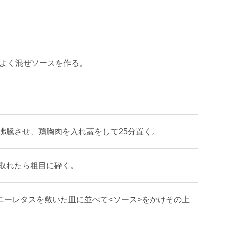
てよく混ぜソースを作る。
沸騰させ、鶏胸肉を入れ蓋をして25分置く。
取れたら粗目に砕く。
ニーレタスを敷いた皿に並べて<ソース>をかけその上