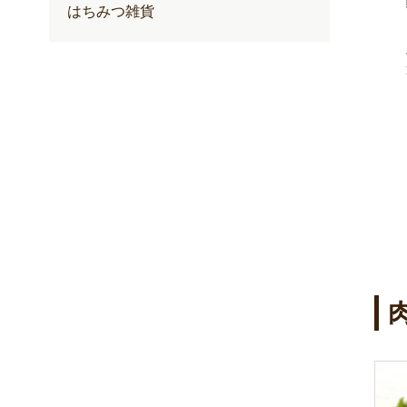
100+(クリー
ゆずハニードリンク
はちみつ雑貨
内容量：500ml入
定期価格 2,257円
通常価格 2,376円
円
円