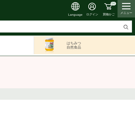
00
メニュー
買物かご
ログイン
Language
検
索
はちみつ
す
自然食品
る