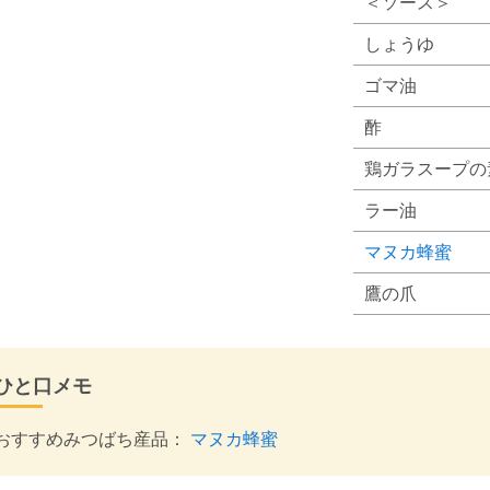
＜ソース＞
しょうゆ
ゴマ油
酢
鶏ガラスープの
ラー油
マヌカ蜂蜜
鷹の爪
ひと口メモ
おすすめみつばち産品：
マヌカ蜂蜜