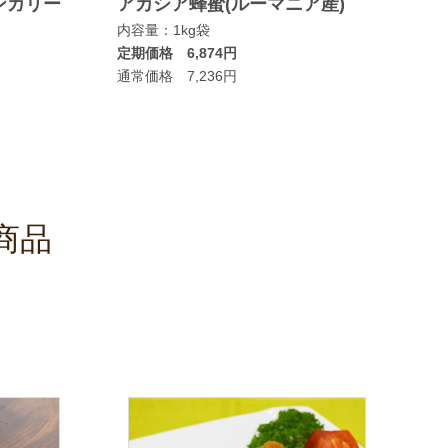
ンガリー
アカシア蜂蜜(ルーマニア産)
マヌカ
内容量：1kg袋
ムタイ
定期価格 6,874円
内容量：
通常価格 7,236円
定期価格
通常価格
商品