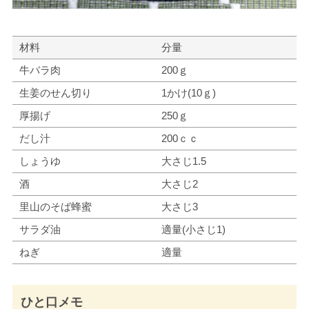
材料
分量
牛バラ肉
200ｇ
生姜のせん切り
1かけ(10ｇ)
厚揚げ
250ｇ
だし汁
200ｃｃ
しょうゆ
大さじ1.5
酒
大さじ2
里山のそば蜂蜜
大さじ3
サラダ油
適量(小さじ1)
ねぎ
適量
ひと口メモ