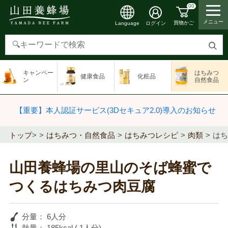
00
メニュー
買物かご
ログイン
Language
検
索
キャンペー
はちみつ
健康食品
化粧品
す
ン
自然食品
る
【重要】本人認証サービス(3Dセキュア2.0)導入のお知らせ
トップ
>
はちみつ・自然食品
はちみつレシピ
肉類
はち
山田養蜂場の里山のそば蜂蜜で
つくるはちみつ肉豆腐
分量：
6人分
熱量：
185kcal ( 1人分)