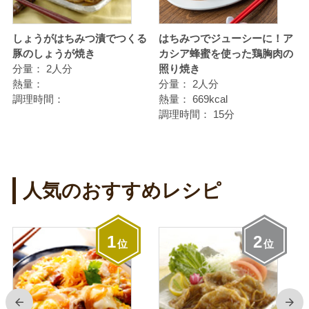
使
しょうがはちみつ漬でつくる
はちみつでジューシーに！ア
豚のしょうが焼き
カシア蜂蜜を使った鶏胸肉の
分量：
2人分
照り焼き
熱量：
分量：
2人分
調理時間：
熱量：
669kcal
調理時間：
15分
人気のおすすめレシピ
1
2
位
位
前
次