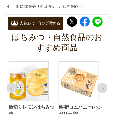
皿に(3)を盛り小口切りしたねぎを飾る。
人気レシピに投票する
はちみつ・自然食品のお
すすめ商品
前
次
ク
輪切りレモンはちみつ
巣蜜/コムハニー(ハン
ア