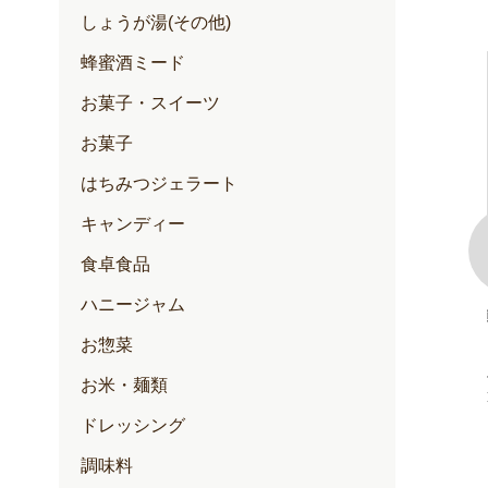
しょうが湯(その他)
蜂蜜酒ミード
お菓子・スイーツ
お菓子
はちみつジェラート
キャンディー
食卓食品
ハニージャム
100+(クリー
ゆずハニードリンク
お惣菜
内容量：500ml入
定期価格 2,257円
お米・麺類
通常価格 2,376円
円
ドレッシング
円
調味料