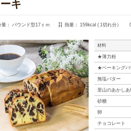
ケーキ
分量：
パウンド型17ｃｍ
熱量：
159kcal ( 1切れ分）
材料
★薄力粉
★ベーキングパ
無塩バター
里山のあかしあ
砂糖
卵
チョコレート