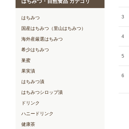
はちみつ・自然食品 カテゴリ
1月
2月
はちみつ
3月
国産はちみつ（里山はちみつ）
4月
海外産厳選はちみつ
5月
希少はちみつ
6月
巣蜜
7月
果実漬
はちみつ漬
はちみつシロップ漬
ドリンク
ハニードリンク
健康茶