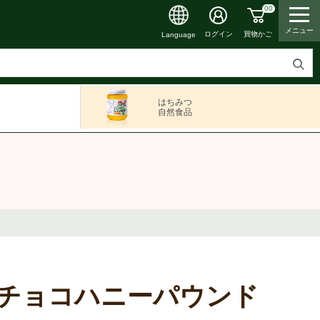
00
メニュー
買物かご
ログイン
Language
検
索
はちみつ
す
自然食品
る
チョコハニーパウンド