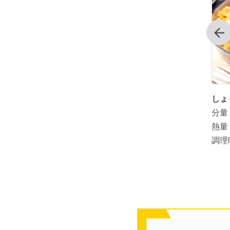
前
た山田養
簡単！しょうが入り甘酒
しょ
分量：
1人分
分量
熱量：
熱量
調理時間：
3分
調理