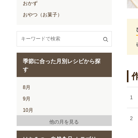
おかず
おやつ（お菓子）
検
索
す
季節に合った月別レシピから探
る
す
8月
9月
10月
11月
他の月を見る
12月