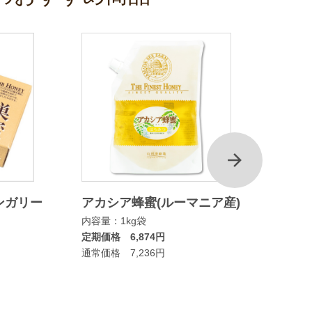
次
ンガリー
アカシア蜂蜜(ルーマニア産)
マヌカ
内容量：1kg袋
ムタイ
定期価格 6,874円
内容量：
通常価格 7,236円
定期価格
通常価格