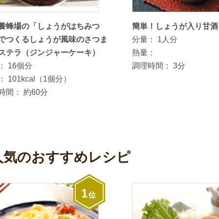
養蜂場の「しょうがはちみつ
簡単！しょうが入り甘酒
でつくるしょうが風味のさつま
分量：
1人分
ステラ（ジンジャーケーキ）
熱量：
：
16個分
調理時間：
3分
：
101kcal（1個分）
時間：
約60分
人気のおすすめレシピ
1
位