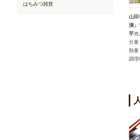
はちみつ雑貨
炊飯器で
里山のあかしあ蜂蜜でつくる夏みか
山田
ーキ
んのはちみつ漬
漬」
分量：
芋カ
熱量：
20kcal ( 20g当り）
分量
調理時間：
熱量
調理
4
5
位
位