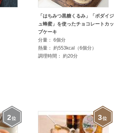
「はちみつ黒糖くるみ」「ボダイジ
ュ蜂蜜」を使ったチョコレートカッ
プケーキ
分量：
6個分
熱量：
約553kcal（6個分）
調理時間：
約20分
2
3
位
位