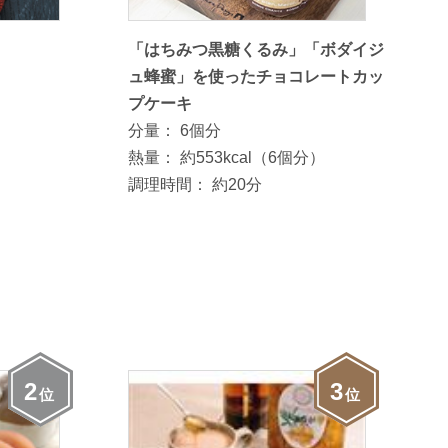
「はちみつ黒糖くるみ」「ボダイジ
ュ蜂蜜」を使ったチョコレートカッ
プケーキ
分量：
6個分
熱量：
約553kcal（6個分）
調理時間：
約20分
2
3
位
位