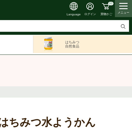
00
メニュー
買物かご
ログイン
Language
検
索
はちみつ
す
自然食品
る
はちみつ水ようかん