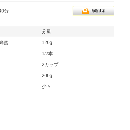
40分
分量
蜂蜜
120g
1/2本
2カップ
200g
少々