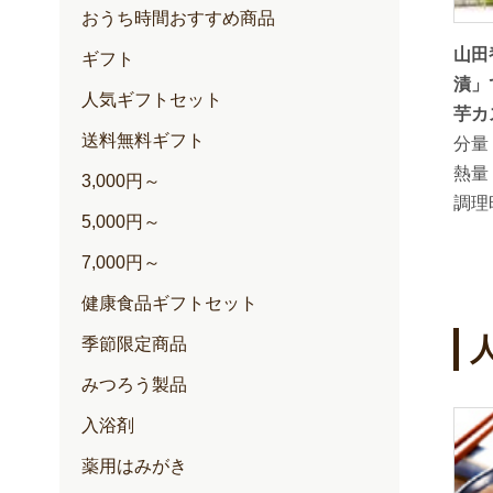
おうち時間おすすめ商品
炊飯器で
里山のあかしあ蜂蜜でつくる夏みか
山田
ギフト
ーキ
んのはちみつ漬
漬」
人気ギフトセット
分量：
芋カ
送料無料ギフト
熱量：
20kcal ( 20g当り）
分量
調理時間：
熱量
3,000円～
調理
5,000円～
7,000円～
健康食品ギフトセット
季節限定商品
みつろう製品
4
5
入浴剤
位
位
薬用はみがき