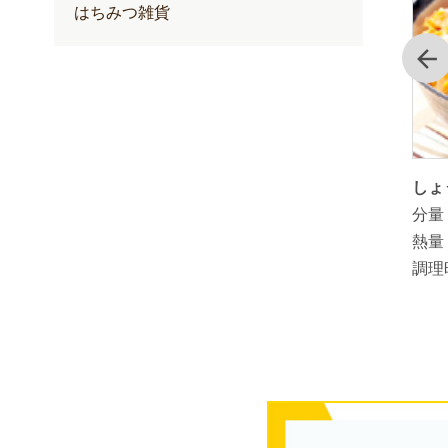
はちみつ雑貨
前
た山田養
簡単！しょうが入り甘酒
しょ
分量：
1人分
分量
熱量：
熱量
調理時間：
3分
調理