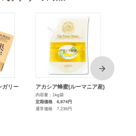
次
ンガリー
アカシア蜂蜜(ルーマニア産)
マヌカ
内容量：1kg袋
ムタイ
定期価格 6,874円
内容量：
通常価格 7,236円
定期価格
通常価格