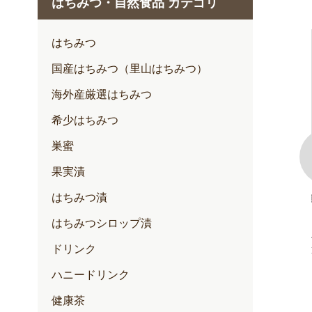
はちみつ・自然食品 カテゴリ
1月
2月
はちみつ
3月
国産はちみつ（里山はちみつ）
4月
海外産厳選はちみつ
5月
希少はちみつ
6月
巣蜜
7月
果実漬
はちみつ漬
100+(クリー
ゆずハニードリンク
内容量：500ml入
はちみつシロップ漬
定期価格 2,257円
ドリンク
通常価格 2,376円
円
円
ハニードリンク
健康茶