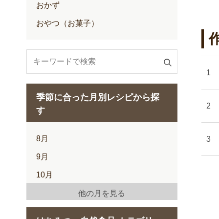
おかず
おやつ（お菓子）
検
索
す
季節に合った月別レシピから探
る
す
8月
9月
10月
11月
他の月を見る
12月