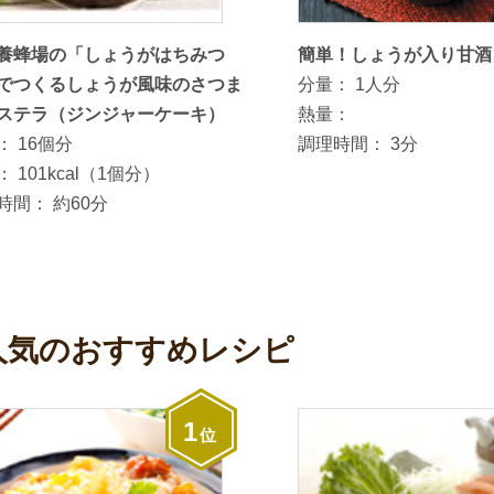
養蜂場の「しょうがはちみつ
簡単！しょうが入り甘酒
でつくるしょうが風味のさつま
分量：
1人分
ステラ（ジンジャーケーキ）
熱量：
：
16個分
調理時間：
3分
：
101kcal（1個分）
時間：
約60分
人気のおすすめレシピ
1
位