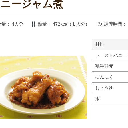
ハニージャム煮
分量：
4人分
熱量：
472kcal ( 1 人分）
調理時間：
材料
トーストハニー
鶏手羽元
にんにく
しょうゆ
水