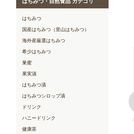
はちみつ・自然食品 カテゴリ
1月
2月
はちみつ
3月
国産はちみつ（里山はちみつ）
4月
海外産厳選はちみつ
5月
希少はちみつ
6月
巣蜜
7月
果実漬
はちみつ漬
はちみつシロップ漬
ドリンク
ハニードリンク
100+(クリー
ゆずハニードリンク
内容量：500ml入
健康茶