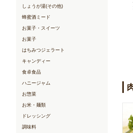
定期価格 2,257円
しょうが湯(その他)
通常価格 2,376円
円
円
蜂蜜酒ミード
お菓子・スイーツ
お菓子
はちみつジェラート
キャンディー
食卓食品
ハニージャム
お惣菜
お米・麺類
ドレッシング
調味料