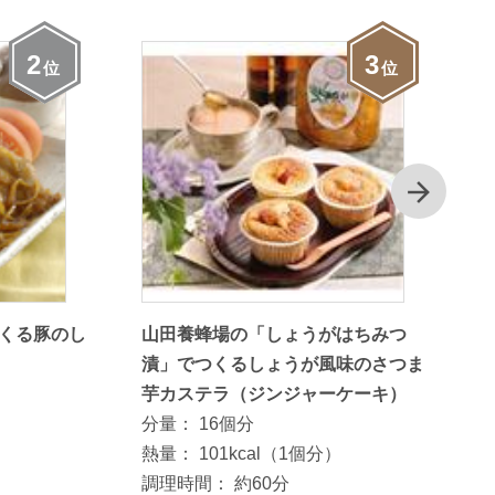
2
3
位
位
次
くる豚のし
山田養蜂場の「しょうがはちみつ
漬」でつくるしょうが風味のさつま
芋カステラ（ジンジャーケーキ）
分量：
16個分
熱量：
101kcal（1個分）
調理時間：
約60分