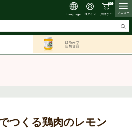
00
メニュー
買物かご
ログイン
Language
検
索
はちみつ
す
自然食品
る
でつくる鶏肉のレモン