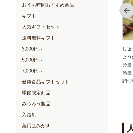
おうち時間おすすめ商品
前
ギフト
人気ギフトセット
送料無料ギフト
肉とトマ
「蜂蜜みそ旨にんにく」を使った 中
しょ
3,000円～
華風にんにくたれ
ょう
5,000円～
分量：
3～4人分
分量
7,000円～
熱量：
約35kcal(1人分)
熱量
調理時間：
調理
健康食品ギフトセット
季節限定商品
みつろう製品
入浴剤
薬用はみがき