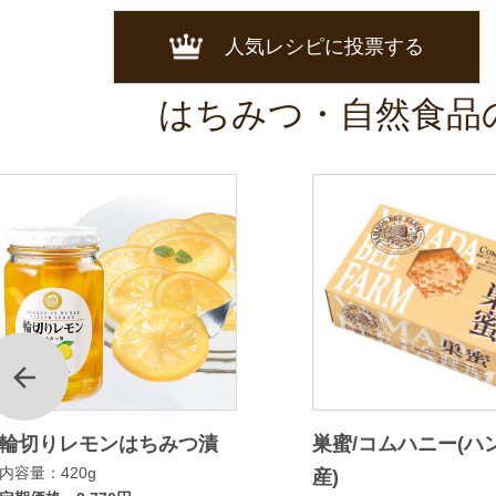
人気レシピに投票する
はちみつ・自然食品
前
輪切りレモンはちみつ漬
巣蜜/コムハニー(ハ
内容量：420g
産)