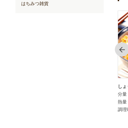
はちみつ雑貨
4
5
位
位
前
た山田養
簡単！しょうが入り甘酒
しょ
分量：
1人分
分量
熱量：
熱量
調理時間：
3分
調理