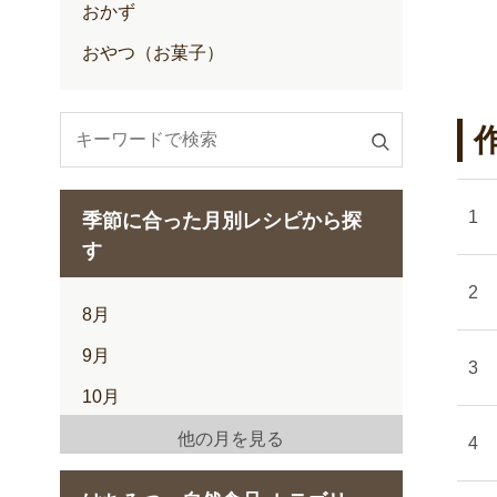
おかず
おやつ（お菓子）
検
索
す
季節に合った月別レシピから探
る
す
8月
9月
10月
11月
他の月を見る
12月