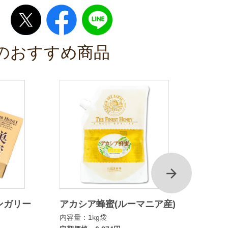
のおすすめ商品
次
ンガリー
アカシア蜂蜜(ルーマニア産)
マヌカ
内容量：1kg袋
ムタイ