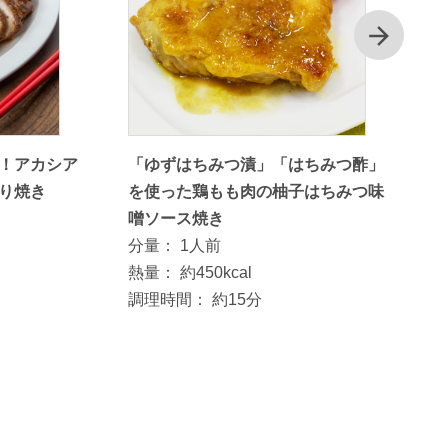
次
！アカシア
「ゆずはちみつ漬」「はちみつ酢」
り焼き
を使った鶏もも肉の柚子はちみつ味
噌ソース焼き
分量：
1人前
熱量：
約450kcal
調理時間：
約15分