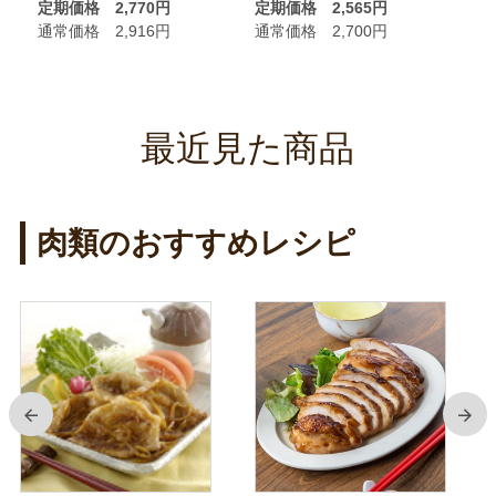
定期価格 2,770円
定期価格 2,565円
定
通常価格 2,916円
通常価格 2,700円
通
最近見た商品
肉類のおすすめレシピ
前
次