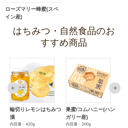
ローズマリー蜂蜜(スペ
イン産)
はちみつ・自然食品のお
すすめ商品
前
次
ク
輪切りレモンはちみつ
巣蜜/コムハニー(ハン
ア
漬
ガリー産)
ニ
内容量：420g
内容量：200g
内