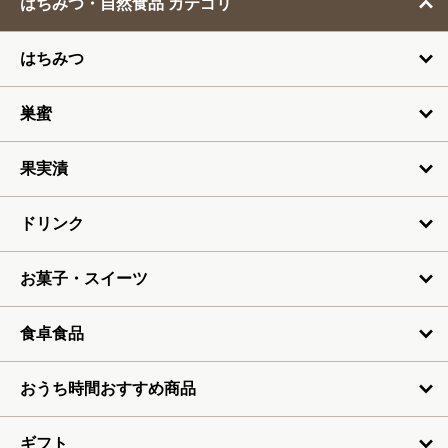
はちみつ・自然食品 カテゴリ
3月
はちみつ
4月
5月
巣蜜
6月
果実漬
7月
ドリンク
お菓子・スイーツ
食卓食品
おうち時間おすすめ商品
ギフト