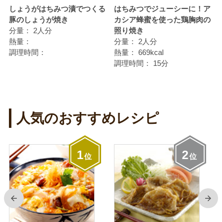
使
しょうがはちみつ漬でつくる
はちみつでジューシーに！ア
豚のしょうが焼き
カシア蜂蜜を使った鶏胸肉の
分量：
2人分
照り焼き
熱量：
分量：
2人分
調理時間：
熱量：
669kcal
調理時間：
15分
人気のおすすめレシピ
1
2
位
位
前
次