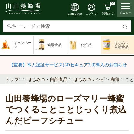
00
メニュー
買物かご
ログイン
Language
検
索
キャンペー
はちみつ
健康食品
化粧品
す
ン
自然食品
る
【重要】本人認証サービス(3Dセキュア2.0)導入のお知らせ
トップ
>
はちみつ・自然食品
はちみつレシピ
肉類
こと
山田養蜂場のローズマリー蜂蜜
でつくることことじっくり煮込
んだビーフシチュー