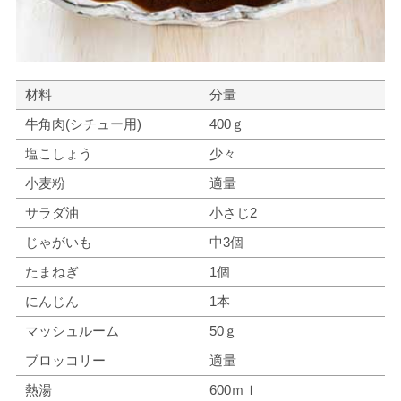
材料
分量
牛角肉(シチュー用)
400ｇ
塩こしょう
少々
小麦粉
適量
サラダ油
小さじ2
じゃがいも
中3個
たまねぎ
1個
にんじん
1本
マッシュルーム
50ｇ
ブロッコリー
適量
熱湯
600ｍｌ