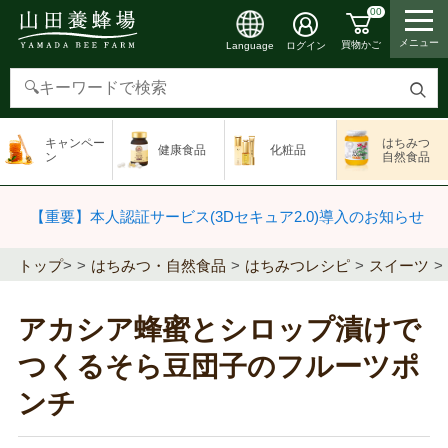
00
メニュー
買物かご
ログイン
Language
検
索
キャンペー
はちみつ
健康食品
化粧品
す
ン
自然食品
る
【重要】本人認証サービス(3Dセキュア2.0)導入のお知らせ
トップ
>
はちみつ・自然食品
はちみつレシピ
スイーツ
アカシア蜂蜜とシロップ漬けで
つくるそら豆団子のフルーツポ
ンチ