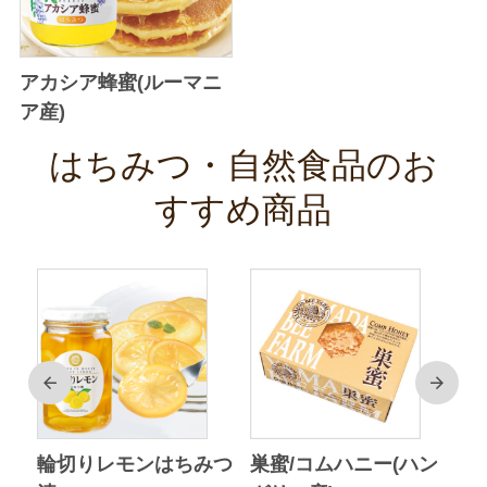
アカシア蜂蜜(ルーマニ
ア産)
はちみつ・自然食品のお
すすめ商品
前
次
ク
輪切りレモンはちみつ
巣蜜/コムハニー(ハン
ア