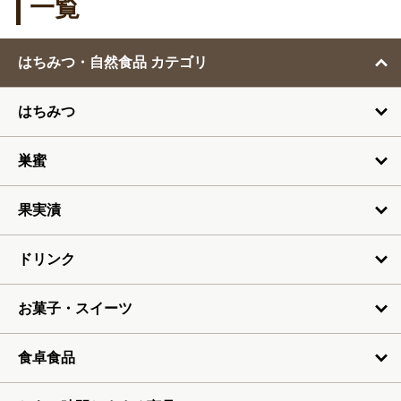
一覧
2月
はちみつ・自然食品 カテゴリ
3月
はちみつ
4月
5月
巣蜜
6月
果実漬
7月
ドリンク
お菓子・スイーツ
食卓食品