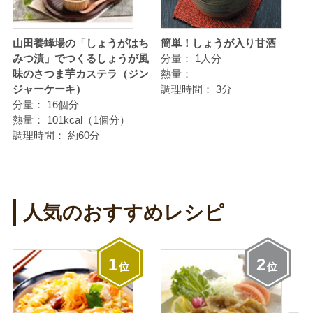
る
山田養蜂場の「しょうがはち
簡単！しょうが入り甘酒
みつ漬」でつくるしょうが風
分量：
1人分
味のさつま芋カステラ（ジン
熱量：
ジャーケーキ）
調理時間：
3分
分量：
16個分
熱量：
101kcal（1個分）
調理時間：
約60分
人気のおすすめレシピ
1
2
位
位