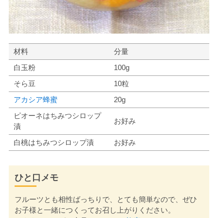
材料
分量
白玉粉
100g
そら豆
10粒
アカシア蜂蜜
20g
ピオーネはちみつシロップ
お好み
漬
白桃はちみつシロップ漬
お好み
ひと口メモ
フルーツとも相性ばっちりで、とても簡単なので、ぜひ
お子様と一緒につくってお召し上がりください。