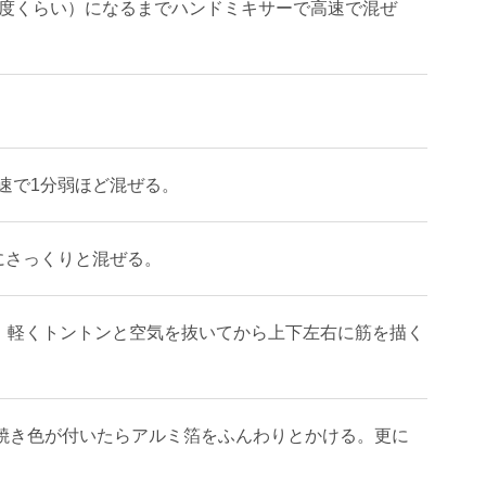
3度くらい）になるまでハンドミキサーで高速で混ぜ
速で1分弱ほど混ぜる。
にさっくりと混ぜる。
れ、軽くトントンと空気を抜いてから上下左右に筋を描く
、焼き色が付いたらアルミ箔をふんわりとかける。更に