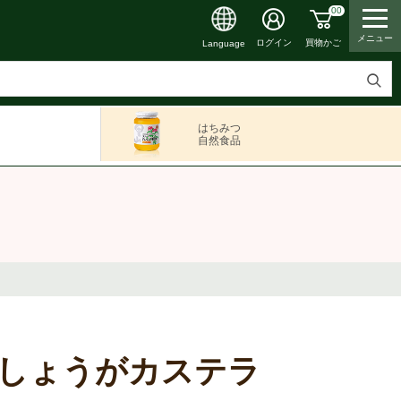
00
メニュー
買物かご
ログイン
Language
検
索
はちみつ
す
自然食品
る
しょうがカステラ