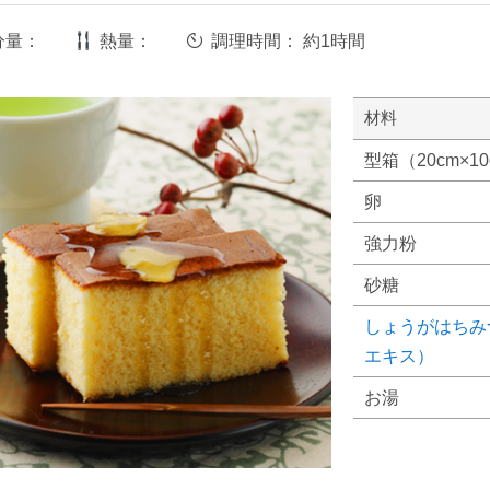
分量：
熱量：
調理時間：
約1時間
材料
型箱（20cm×1
卵
強力粉
砂糖
しょうがはちみ
エキス）
お湯