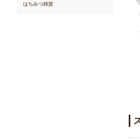
はちみつ雑貨
100+(クリー
ゆずハニードリンク
内容量：500ml入
定期価格 2,257円
通常価格 2,376円
円
円