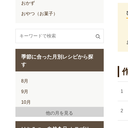
おかず
おやつ（お菓子）
検
索
す
季節に合った月別レシピから探
る
す
8月
9月
10月
11月
他の月を見る
12月