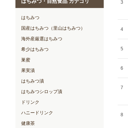
はちみつ・自然食品 カテゴリ
1月
2月
はちみつ
3月
国産はちみつ（里山はちみつ）
4月
海外産厳選はちみつ
5月
希少はちみつ
6月
巣蜜
7月
果実漬
はちみつ漬
はちみつシロップ漬
ドリンク
ハニードリンク
健康茶