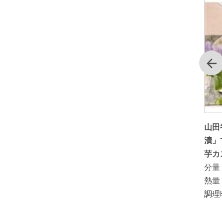
前
炊飯器で
里山のあかしあ蜂蜜でつくる夏みか
山田
ーキ
んのはちみつ漬
漬」
分量：
芋カ
熱量：
20kcal ( 20g当り）
分量
調理時間：
熱量
調理