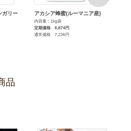
ンガリー
アカシア蜂蜜(ルーマニア産)
マヌカ
内容量：1kg袋
ムタイ
定期価格 6,874円
内容量：
通常価格 7,236円
定期価格
通常価格
商品