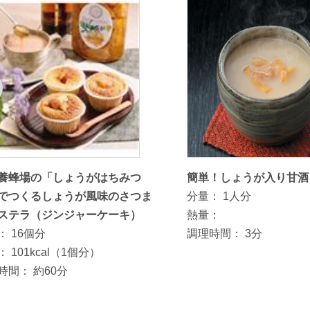
養蜂場の「しょうがはちみつ
簡単！しょうが入り甘酒
でつくるしょうが風味のさつま
分量：
1人分
ステラ（ジンジャーケーキ）
熱量：
：
16個分
調理時間：
3分
：
101kcal（1個分）
時間：
約60分