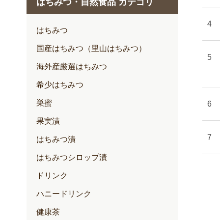
はちみつ・自然食品 カテゴリ
1月
2月
はちみつ
3月
国産はちみつ（里山はちみつ）
4月
海外産厳選はちみつ
5月
希少はちみつ
6月
巣蜜
7月
果実漬
はちみつ漬
はちみつシロップ漬
ドリンク
ハニードリンク
健康茶