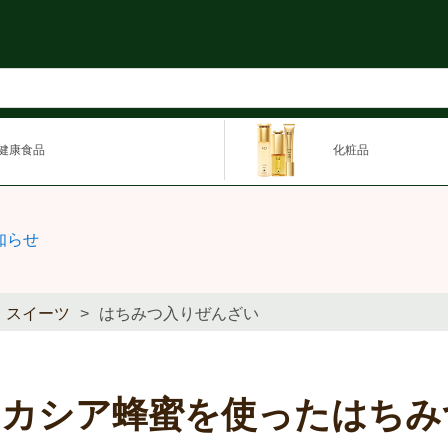
健康食品
化粧品
知らせ
スイーツ
はちみつ入りぜんざい
アカシア蜂蜜を使ったはちみ