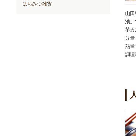
はちみつ雑貨
炊飯器で
里山のあかしあ蜂蜜でつくる夏みか
山田
ーキ
んのはちみつ漬
漬」
分量：
芋カ
熱量：
20kcal ( 20g当り）
分量
調理時間：
熱量
調理
4
5
位
位