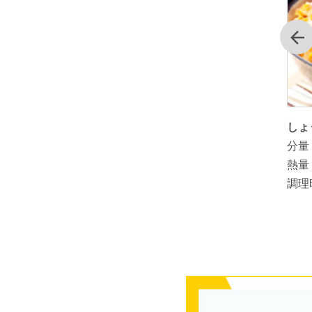
前
た山田養
簡単！しょうが入り甘酒
しょ
分量：
1人分
分量
熱量：
熱量
調理時間：
3分
調理