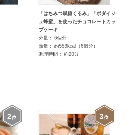
「はちみつ黒糖くるみ」「ボダイジ
ュ蜂蜜」を使ったチョコレートカッ
プケーキ
分量：
6個分
熱量：
約553kcal（6個分）
調理時間：
約20分
2
3
位
位