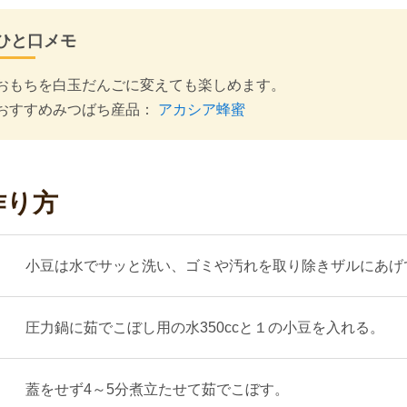
ひと口メモ
おもちを白玉だんごに変えても楽しめます。
おすすめみつばち産品：
アカシア蜂蜜
作り方
小豆は水でサッと洗い、ゴミや汚れを取り除きザルにあげ
圧力鍋に茹でこぼし用の水350ccと１の小豆を入れる。
蓋をせず4～5分煮立たせて茹でこぼす。