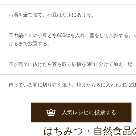
お湯を全て捨て、小豆はザルにあげる。
圧力鍋に４の小豆と水600ccを入れ、蓋をして加熱する
けるまで放置する。
圧が完全に抜けたら蓋を取り砂糖を3回に分けて加え、塩
待っている間に切り餅を焼き、焼けたら６に入れれば完成!
人気レシピに投票する
はちみつ・自然食品