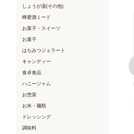
しょうが湯(その他)
蜂蜜酒ミード
お菓子・スイーツ
お菓子
はちみつジェラート
キャンディー
食卓食品
ハニージャム
100+(クリー
ゆずハニードリンク
内容量：500ml入
お惣菜
定期価格 2,257円
お米・麺類
通常価格 2,376円
円
円
ドレッシング
調味料