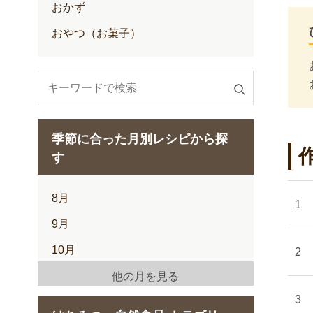
おかず
おやつ（お菓子）
検
索
す
季節に合った月別レシピから探
る
す
8月
9月
10月
11月
他の月を見る
12月