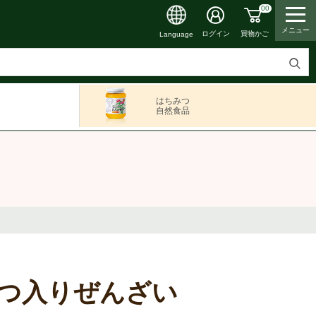
00
メニュー
買物かご
ログイン
Language
検
索
はちみつ
す
自然食品
る
つ入りぜんざい