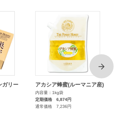
次
ンガリー
アカシア蜂蜜(ルーマニア産)
マヌカ
内容量：1kg袋
ムタイ
定期価格 6,874円
内容量：
通常価格 7,236円
定期価格
通常価格