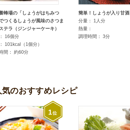
養蜂場の「しょうがはちみつ
簡単！しょうが入り甘酒
でつくるしょうが風味のさつま
分量：
1人分
ステラ（ジンジャーケーキ）
熱量：
：
16個分
調理時間：
3分
：
101kcal（1個分）
時間：
約60分
人気のおすすめレシピ
1
位