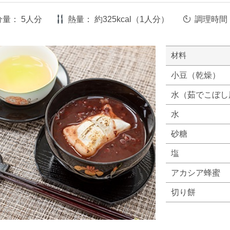
分量：
5人分
熱量：
約325kcal（1人分）
調理時間
材料
小豆（乾燥）
水（茹でこぼし
水
砂糖
塩
アカシア蜂蜜
切り餅