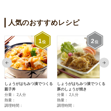
人気のおすすめレシピ
1
2
位
位
前
次
しょうがはちみつ漬でつくる
しょうがはちみつ漬でつくる
親子丼
豚のしょうが焼き
分量：
2人分
分量：
2人分
熱量：
熱量：
調理時間：
調理時間：