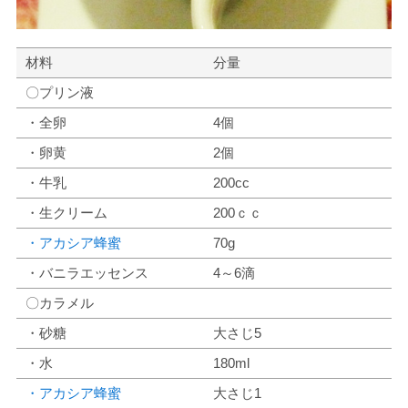
材料
分量
〇プリン液
・全卵
4個
・卵黄
2個
・牛乳
200cc
・生クリーム
200ｃｃ
・アカシア蜂蜜
70g
・バニラエッセンス
4～6滴
〇カラメル
・砂糖
大さじ5
・水
180ml
・アカシア蜂蜜
大さじ1