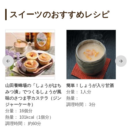
スイーツのおすすめレシピ
前
次
る
山田養蜂場の「しょうがはち
簡単！しょうが入り甘酒
みつ漬」でつくるしょうが風
分量：
1人分
味のさつま芋カステラ（ジン
熱量：
ジャーケーキ）
調理時間：
3分
分量：
16個分
熱量：
101kcal（1個分）
調理時間：
約60分