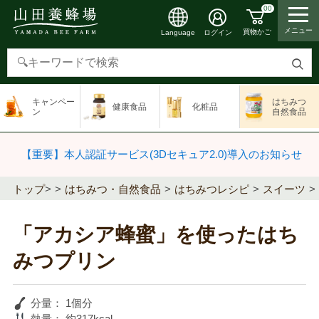
00
メニュー
買物かご
ログイン
Language
検
索
キャンペー
はちみつ
健康食品
化粧品
す
ン
自然食品
る
【重要】本人認証サービス(3Dセキュア2.0)導入のお知らせ
トップ
>
はちみつ・自然食品
はちみつレシピ
スイーツ
「アカシア蜂蜜」を使ったはち
みつプリン
分量：
1個分
熱量：
約317kcal