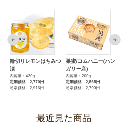
前
次
ク
輪切りレモンはちみつ
巣蜜/コムハニー(ハン
ア
漬
ガリー産)
ニ
内容量：420g
内容量：200g
内
定期価格 2,770円
定期価格 2,565円
定
通常価格 2,916円
通常価格 2,700円
通
最近見た商品