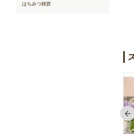
はちみつ雑貨
前