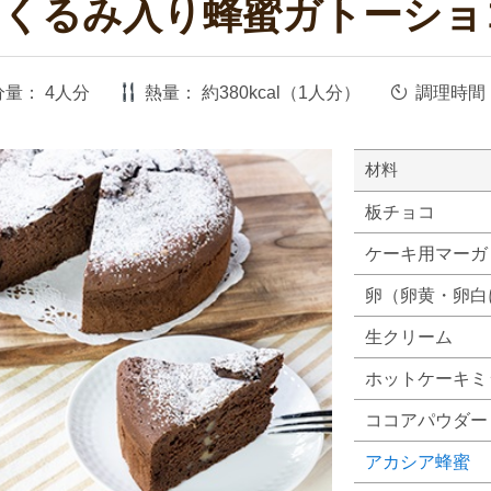
たくるみ入り蜂蜜ガトーショ
分量：
4人分
熱量：
約380kcal（1人分）
調理時間
材料
板チョコ
ケーキ用マーガ
卵（卵黄・卵白
生クリーム
ホットケーキミ
ココアパウダー
アカシア蜂蜜