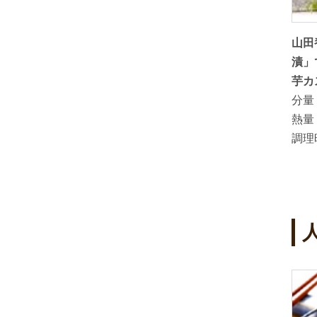
炊飯器で
里山のあかしあ蜂蜜でつくる夏みか
山田
ーキ
んのはちみつ漬
漬」
分量：
芋カ
熱量：
20kcal ( 20g当り）
分量
調理時間：
熱量
調理
4
5
位
位