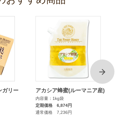
次
ンガリー
アカシア蜂蜜(ルーマニア産)
マヌカ
内容量：1kg袋
ムタイ
定期価格 6,874円
内容量：
通常価格 7,236円
定期価格
通常価格