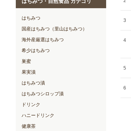
はちみつ・自然食品 カテゴリ
1月
2月
はちみつ
3月
国産はちみつ（里山はちみつ）
4月
海外産厳選はちみつ
5月
希少はちみつ
6月
巣蜜
7月
果実漬
はちみつ漬
はちみつシロップ漬
ドリンク
ハニードリンク
健康茶