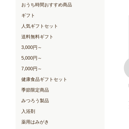
おうち時間おすすめ商品
ギフト
人気ギフトセット
送料無料ギフト
3,000円～
5,000円～
7,000円～
健康食品ギフトセット
100+(クリー
ゆずハニードリンク
季節限定商品
内容量：500ml入
定期価格 2,257円
みつろう製品
通常価格 2,376円
円
入浴剤
円
薬用はみがき