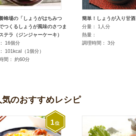
養蜂場の「しょうがはちみつ
簡単！しょうが入り甘酒
でつくるしょうが風味のさつま
分量：
1人分
ステラ（ジンジャーケーキ）
熱量：
：
16個分
調理時間：
3分
：
101kcal（1個分）
時間：
約60分
人気のおすすめレシピ
1
位