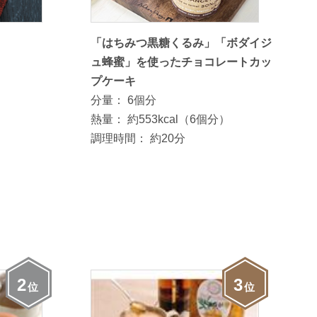
「はちみつ黒糖くるみ」「ボダイジ
ュ蜂蜜」を使ったチョコレートカッ
プケーキ
分量：
6個分
熱量：
約553kcal（6個分）
調理時間：
約20分
2
3
位
位