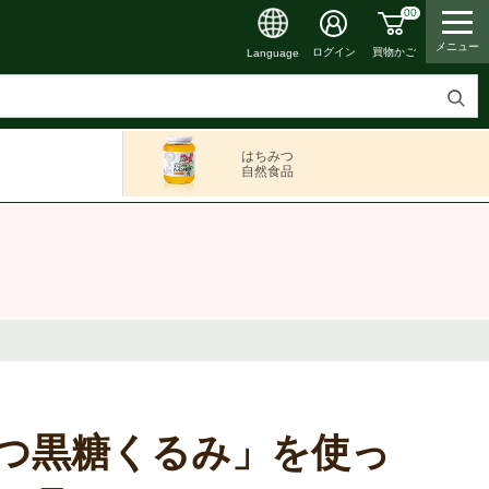
00
メニュー
買物かご
ログイン
Language
検
索
はちみつ
す
自然食品
る
つ黒糖くるみ」を使っ