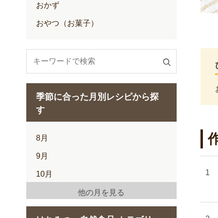
おかず
おやつ（お菓子）
検
索
す
季節に合った月別レシピから探
る
す
8月
9月
10月
11月
他の月を見る
12月