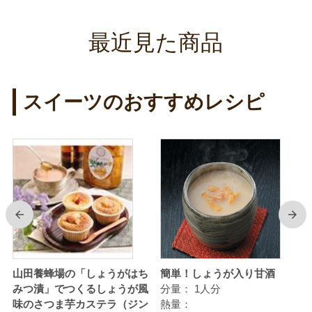
最近見た商品
スイーツのおすすめレシピ
前
次
る
山田養蜂場の「しょうがはち
簡単！しょうが入り甘酒
みつ漬」でつくるしょうが風
分量：
1人分
味のさつま芋カステラ（ジン
熱量：