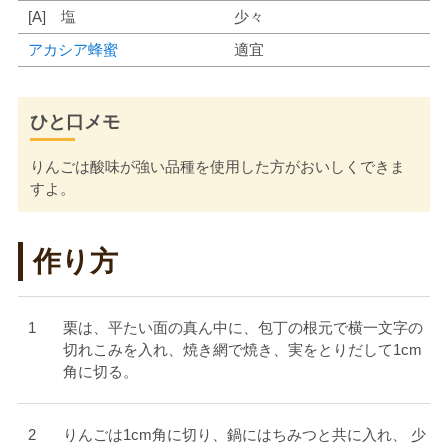
[A] 塩
少々
アカシア蜂蜜
適宜
ひと口メモ
りんごは酸味が強い品種を使用した方がおいしくできま
すよ。
作り方
栗は、平たい面の真ん中に、包丁の根元で横一文字の
切れこみを入れ、焼き網で焼き、実をとりだして1cm
角に切る。
りんごは1cm角に切り、鍋にはちみつと共に入れ、 少