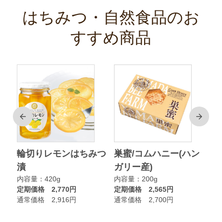
はちみつ・自然食品のお
すすめ商品
前
次
ク
輪切りレモンはちみつ
巣蜜/コムハニー(ハン
ア
漬
ガリー産)
ニ
内容量：420g
内容量：200g
内
定期価格 2,770円
定期価格 2,565円
定
通常価格 2,916円
通常価格 2,700円
通