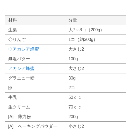
材料
分量
生栗
大7～8コ（200g）
◇りんご
1コ（約300g）
◇アカシア蜂蜜
大さじ2
無塩バター
100g
アカシア蜂蜜
大さじ2
グラニュー糖
30g
卵
2コ
牛乳
50ｃｃ
生クリーム
70ｃｃ
[A] 薄力粉
200g
[A] ベーキングパウダー
小さじ2