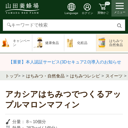
00
メニュー
買物かご
ログイン
Language
検
索
キャンペー
はちみつ
健康食品
化粧品
す
ン
自然食品
る
【重要】本人認証サービス(3Dセキュア2.0)導入のお知らせ
トップ
>
はちみつ・自然食品
はちみつレシピ
スイーツ
アカシアはちみつでつくるアッ
プルマロンマフィン
分量：
8～10個分
熱量：
287kcal ( 1個分）