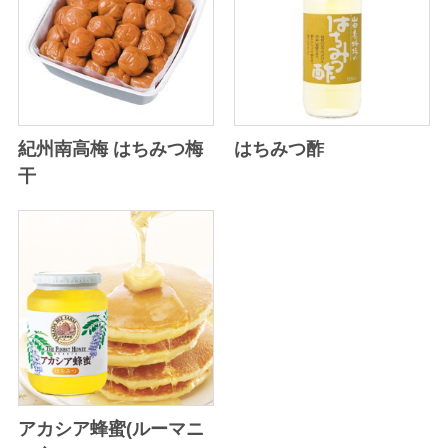
紀州南高梅 はちみつ梅
はちみつ酢
干
アカシア蜂蜜(ルーマニ