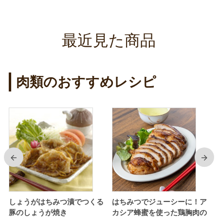
最近見た商品
肉類のおすすめレシピ
前
次
使
しょうがはちみつ漬でつくる
はちみつでジューシーに！ア
豚のしょうが焼き
カシア蜂蜜を使った鶏胸肉の