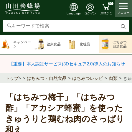
00
メニュー
買物かご
ログイン
Language
検
索
キャンペー
はちみつ
健康食品
化粧品
す
ン
自然食品
る
【重要】本人認証サービス(3Dセキュア2.0)導入のお知らせ
トップ
>
はちみつ・自然食品
はちみつレシピ
肉類
きゅ
「はちみつ梅干」「はちみつ
酢」「アカシア蜂蜜」を使った
きゅうりと鶏むね肉のさっぱり
和え