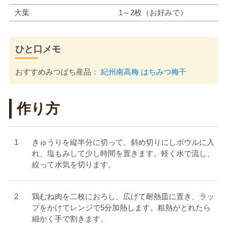
大葉
1～2枚（お好みで）
ひと口メモ
おすすめみつばち産品：
紀州南高梅 はちみつ梅干
作り方
きゅうりを縦半分に切って、斜め切りにしボウルに入
れ、塩もみして少し時間を置きます。軽く水で流し、
絞って水気を切ります。
鶏むね肉を二枚におろし、広げて耐熱皿に置き、ラッ
プをかけてレンジで5分加熱します。粗熱がとれたら
細かく手で割きます。