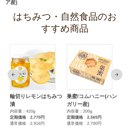
ア産)
はちみつ・自然食品のお
すすめ商品
前
次
ク
輪切りレモンはちみつ
巣蜜/コムハニー(ハン
ア
漬
ガリー産)
ニ
内容量：420g
内容量：200g
内
定期価格 2,770円
定期価格 2,565円
定
通常価格 2,916円
通常価格 2,700円
通