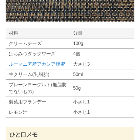
材料
分量
クリームチーズ
100g
はちみつダックワーズ
4個
ルーマニア産アカシア蜂蜜
大さじ3
生クリーム(乳脂肪)
50ml
プレーンヨーグルト(無脂肪
50g
でないもの)
製菓用ブランデー
小さじ1
レモン汁
小さじ1
ひと口メモ