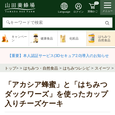
00
メニュー
買物かご
ログイン
Language
検
索
キャンペー
はちみつ
健康食品
化粧品
す
ン
自然食品
る
【重要】本人認証サービス(3Dセキュア2.0)導入のお知らせ
トップ
>
はちみつ・自然食品
はちみつレシピ
スイーツ
「アカシア蜂蜜」と「はちみつ
ダックワーズ」を使ったカップ
入りチーズケーキ