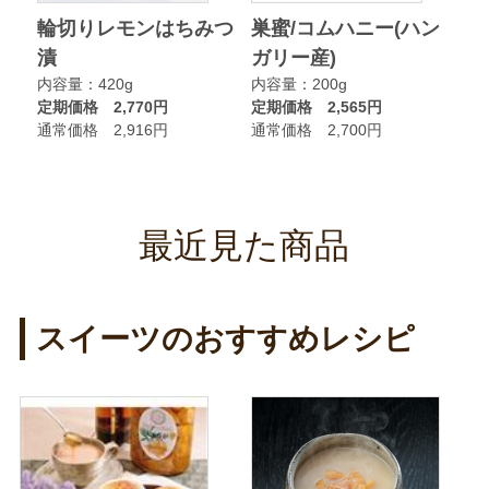
ク
輪切りレモンはちみつ
巣蜜/コムハニー(ハン
ア
漬
ガリー産)
ニ
内容量：420g
内容量：200g
内
定期価格 2,770円
定期価格 2,565円
定
通常価格 2,916円
通常価格 2,700円
通
最近見た商品
スイーツのおすすめレシピ