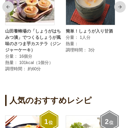
前
次
る
山田養蜂場の「しょうがはち
簡単！しょうが入り甘酒
みつ漬」でつくるしょうが風
分量：
1人分
味のさつま芋カステラ（ジン
熱量：
ジャーケーキ）
調理時間：
3分
分量：
16個分
熱量：
101kcal（1個分）
調理時間：
約60分
人気のおすすめレシピ
1
2
位
位