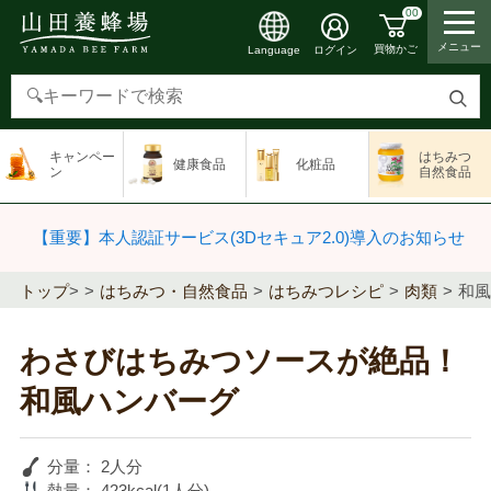
00
メニュー
買物かご
ログイン
Language
検
索
キャンペー
はちみつ
健康食品
化粧品
す
ン
自然食品
る
【重要】本人認証サービス(3Dセキュア2.0)導入のお知らせ
トップ
>
はちみつ・自然食品
はちみつレシピ
肉類
和風
わさびはちみつソースが絶品！
和風ハンバーグ
分量：
2人分
熱量：
423kcal(1人分)