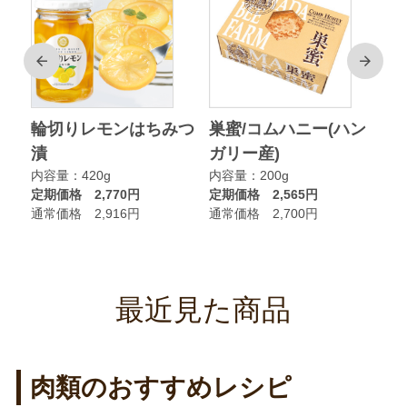
前
次
ク
輪切りレモンはちみつ
巣蜜/コムハニー(ハン
ア
漬
ガリー産)
ニ
内容量：420g
内容量：200g
内
定期価格 2,770円
定期価格 2,565円
定
通常価格 2,916円
通常価格 2,700円
通
最近見た商品
肉類のおすすめレシピ