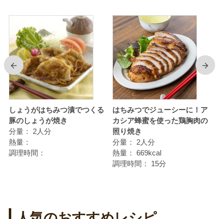
前
次
使
しょうがはちみつ漬でつくる
はちみつでジューシーに！ア
豚のしょうが焼き
カシア蜂蜜を使った鶏胸肉の
分量：
2人分
照り焼き
熱量：
分量：
2人分
調理時間：
熱量：
669kcal
調理時間：
15分
人気のおすすめレシピ