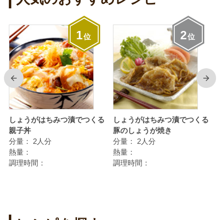
1
2
位
位
前
次
しょうがはちみつ漬でつくる
しょうがはちみつ漬でつくる
親子丼
豚のしょうが焼き
分量：
2人分
分量：
2人分
熱量：
熱量：
調理時間：
調理時間：