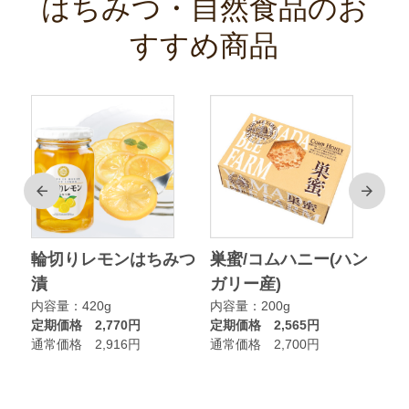
はちみつ・自然食品のお
すすめ商品
前
次
ク
輪切りレモンはちみつ
巣蜜/コムハニー(ハン
ア
漬
ガリー産)
ニ
内容量：420g
内容量：200g
内
定期価格 2,770円
定期価格 2,565円
定
通常価格 2,916円
通常価格 2,700円
通