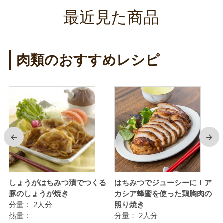
最近見た商品
肉類のおすすめレシピ
前
次
使
しょうがはちみつ漬でつくる
はちみつでジューシーに！ア
豚のしょうが焼き
カシア蜂蜜を使った鶏胸肉の
分量：
2人分
照り焼き
熱量：
分量：
2人分