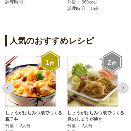
調理時間：
熱量：
669kcal
調理時間：
15分
人気のおすすめレシピ
1
2
位
位
前
次
しょうがはちみつ漬でつくる
しょうがはちみつ漬でつくる
親子丼
豚のしょうが焼き
分量：
2人分
分量：
2人分