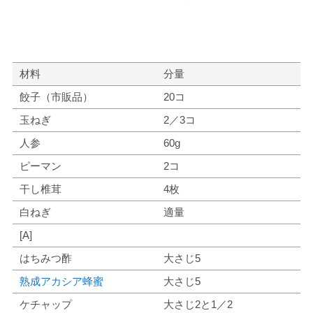
材料
分量
餃子（市販品）
20コ
玉ねぎ
2／3コ
人参
60g
ピーマン
2コ
干し椎茸
4枚
白ねぎ
適量
[A]
はちみつ酢
大さじ5
熟成アカシア蜂蜜
大さじ5
ケチャップ
大さじ2と1／2