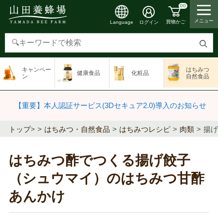
00
メニュー
買物かご
ログイン
Language
検
索
キャンペー
はちみつ
健康食品
化粧品
す
ン
自然食品
る
【重要】本人認証サービス(3Dセキュア2.0)導入のお知らせ
トップ
>
はちみつ・自然食品
はちみつレシピ
肉類
揚げ
はちみつ酢でつくる揚げ餃子
（シュウマイ）のはちみつ甘酢
あんかけ