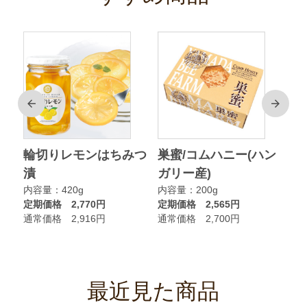
前
次
ク
輪切りレモンはちみつ
巣蜜/コムハニー(ハン
ア
漬
ガリー産)
ニ
内容量：420g
内容量：200g
内
定期価格 2,770円
定期価格 2,565円
定
通常価格 2,916円
通常価格 2,700円
通
最近見た商品