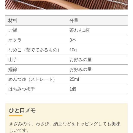
材料
分量
ご飯
茶わん1杯
オクラ
3本
なめこ（茹でてあるもの）
10g
山芋
お好みの量
鰹節
お好みの量
めんつゆ（ストレート）
25ml
はちみつ梅干
1個
ひと口メモ
きざみのり、わさび、納豆などをトッピングしても美味
しいです。