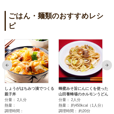
ごはん・麺類のおすすめレシ
ピ
前
次
ん
しょうがはちみつ漬でつくる
蜂蜜みそ旨にんにくを使った
親子丼
山田養蜂場のホルモンうどん
分量：
2人分
分量：
2人分
熱量：
熱量：
約450kcal（1人分）
調理時間：
調理時間：
約20分