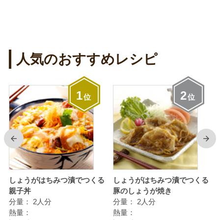
人気のおすすめレシピ
1
2
位
位
前
次
しょうがはちみつ漬でつくる
しょうがはちみつ漬でつくる
親子丼
豚のしょうが焼き
分量：
2人分
分量：
2人分
熱量：
熱量：