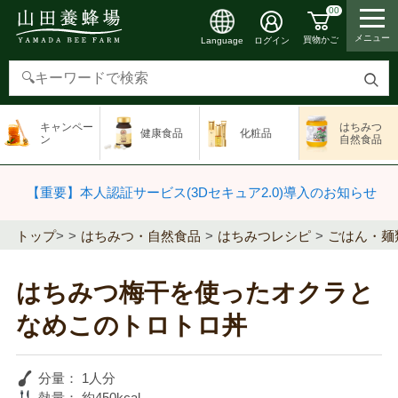
00
メニュー
買物かご
ログイン
Language
検
索
キャンペー
はちみつ
健康食品
化粧品
す
ン
自然食品
る
【重要】本人認証サービス(3Dセキュア2.0)導入のお知らせ
トップ
>
はちみつ・自然食品
はちみつレシピ
ごはん・麺
はちみつ梅干を使ったオクラと
なめこのトロトロ丼
分量：
1人分
熱量：
約450kcal