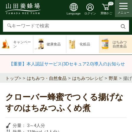
00
メニュー
買物かご
ログイン
Language
検
索
キャンペー
はちみつ
健康食品
化粧品
す
ン
自然食品
る
【重要】本人認証サービス(3Dセキュア2.0)導入のお知らせ
トップ
>
はちみつ・自然食品
はちみつレシピ
野菜
揚げ
クローバー蜂蜜でつくる揚げな
すのはちみつふくめ煮
分量：
3～4人分
熱量：
119kcal（1人分）