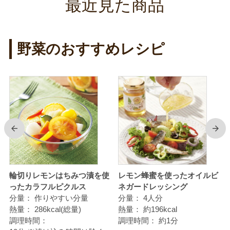
最近見た商品
野菜のおすすめレシピ
前
次
使
輪切りレモンはちみつ漬を使
レモン蜂蜜を使ったオイルビ
ったカラフルピクルス
ネガードレッシング
分量：
作りやすい分量
分量：
4人分
熱量：
286kcal(総量)
熱量：
約196kcal
調理時間：
調理時間：
約1分