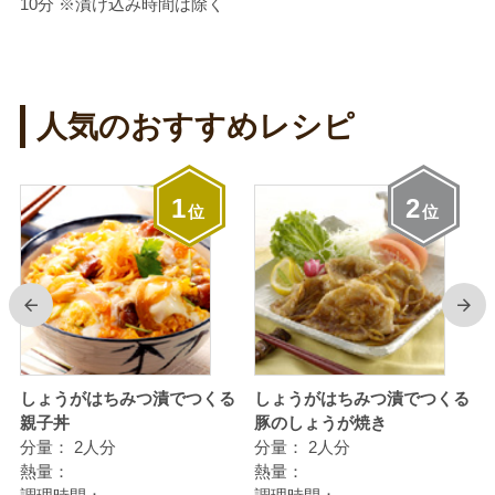
10分 ※漬け込み時間は除く
人気のおすすめレシピ
1
2
位
位
前
次
しょうがはちみつ漬でつくる
しょうがはちみつ漬でつくる
親子丼
豚のしょうが焼き
分量：
2人分
分量：
2人分
熱量：
熱量：