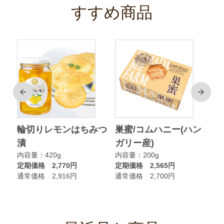
すすめ商品
前
次
ク
輪切りレモンはちみつ
巣蜜/コムハニー(ハン
ア
漬
ガリー産)
ニ
内容量：420g
内容量：200g
内
定期価格 2,770円
定期価格 2,565円
定
通常価格 2,916円
通常価格 2,700円
通