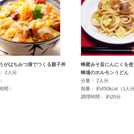
うがはちみつ漬でつくる親子丼
蜂蜜みそ旨にんにくを使
：
2人分
蜂場のホルモンうどん
：
分量：
2人分
時間：
熱量：
約450kcal（1人
調理時間：
約20分