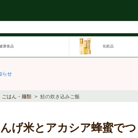
健康食品
化粧品
知らせ
ごはん・麺類
鮭の炊き込みご飯
れんげ米とアカシア蜂蜜でつ