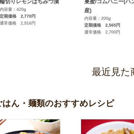
輪切りレモンはちみつ漬
巣蜜/コムハニー(ハ
内容量：420g
産)
定期価格 2,770円
内容量：200g
通常価格 2,916円
定期価格 2,565円
通常価格 2,700円
最近見た
ごはん・麺類のおすすめレシピ