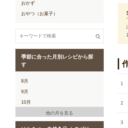
おかず
おやつ（お菓子）
検
索
す
季節に合った月別レシピから探
る
す
8月
9月
10月
11月
他の月を見る
12月