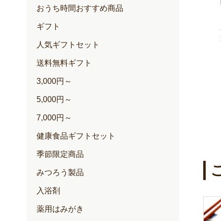
100+(クリー
ゆずハニードリンク
おうち時間おすすめ商品
内容量：500ml入
ギフト
定期価格 2,257円
通常価格 2,376円
円
人気ギフトセット
円
送料無料ギフト
3,000円～
5,000円～
7,000円～
健康食品ギフトセット
季節限定商品
みつろう製品
入浴剤
薬用はみがき