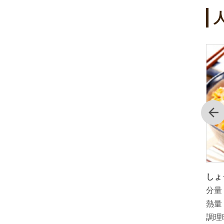
4
5
位
位
前
た山田養
簡単！しょうが入り甘酒
しょ
分量：
1人分
分量
熱量：
熱量
調理時間：
3分
調理