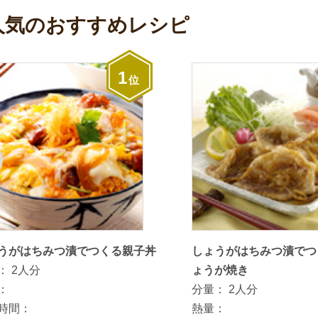
人気のおすすめレシピ
1
位
うがはちみつ漬でつくる親子丼
しょうがはちみつ漬でつ
：
2人分
ょうが焼き
：
分量：
2人分
時間：
熱量：