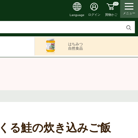
00
メニュー
買物かご
ログイン
Language
検
索
はちみつ
す
自然食品
る
くる鮭の炊き込みご飯