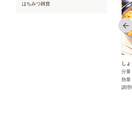
はちみつ雑貨
前
きざみ生
ゆずぽん酢を使ったゆずぽんれんげ
しょ
スタミナ
米雑炊
分量
分量：
3人分
熱量
熱量：
193kcal（1人分）
調理
調理時間：
20分