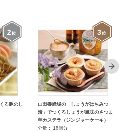
2
3
位
位
次
くる豚のし
山田養蜂場の「しょうがはちみつ
漬」でつくるしょうが風味のさつま
芋カステラ（ジンジャーケーキ）
分量：
16個分