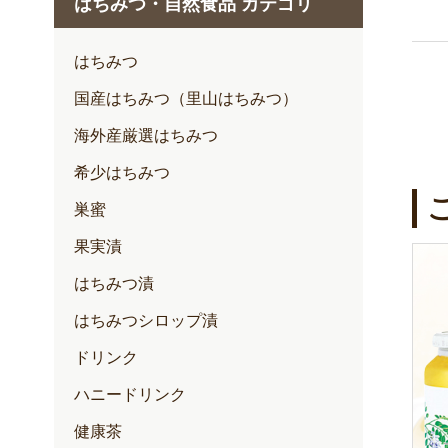
はちみつ・自然食品 カテゴリ
1月
2月
はちみつ
3月
国産はちみつ（里山はちみつ）
4月
海外産厳選はちみつ
5月
希少はちみつ
6月
巣蜜
7月
果実漬
はちみつ漬
はちみつシロップ漬
ドリンク
ハニードリンク
健康茶