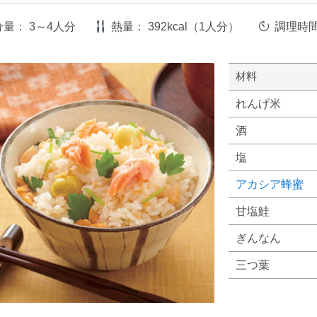
分量：
3～4人分
熱量：
392kcal（1人分）
調理時
材料
れんげ米
酒
塩
アカシア蜂蜜
甘塩鮭
ぎんなん
三つ葉