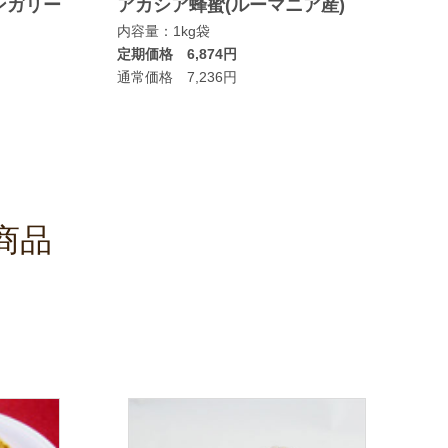
ンガリー
アカシア蜂蜜(ルーマニア産)
マヌカ
内容量：1kg袋
ムタイ
定期価格 6,874円
内容量：
通常価格 7,236円
定期価格
通常価格
商品