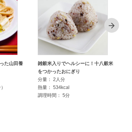
次
った山田養
雑穀米入りでヘルシーに！十八穀米
をつかったおにぎり
分量：
2人分
分）
熱量：
534kcal
調理時間：
5分