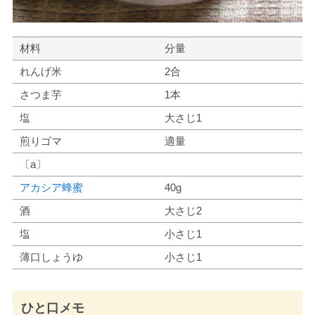
材料
分量
れんげ米
2合
さつま芋
1本
塩
大さじ1
煎りゴマ
適量
〔a〕
アカシア蜂蜜
40g
酒
大さじ2
塩
小さじ1
薄口しょうゆ
小さじ1
ひと口メモ