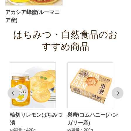
アカシア蜂蜜(ルーマニ
ア産)
はちみつ・自然食品のお
すすめ商品
前
次
ク
輪切りレモンはちみつ
巣蜜/コムハニー(ハン
ア
漬
ガリー産)
ニ
内容量：420g
内容量：200g
内