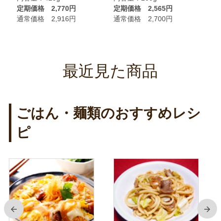
定期価格 2,770円
定期価格 2,565円
定
通常価格 2,916円
通常価格 2,700円
通
最近見た商品
ごはん・麺類のおすすめレシ
ピ
前
次