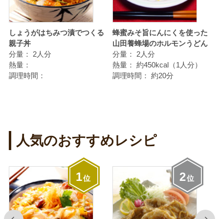
ん
しょうがはちみつ漬でつくる
蜂蜜みそ旨にんにくを使った
親子丼
山田養蜂場のホルモンうどん
分量：
2人分
分量：
2人分
熱量：
熱量：
約450kcal（1人分）
調理時間：
調理時間：
約20分
人気のおすすめレシピ
1
2
位
位