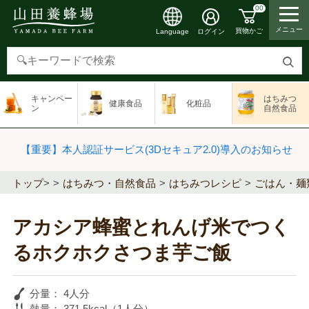
00
メニュー
買物かご
ログイン
Language
検
索
キャンペー
はちみつ
健康食品
化粧品
す
ン
自然食品
る
【重要】本人認証サービス(3Dセキュア2.0)導入のお知らせ
トップ
>
はちみつ・自然食品
はちみつレシピ
ごはん・麺
アカシア蜂蜜とれんげ米でつく
るホクホクさつま芋ご飯
分量：
4人分
熱量：
371.5kcal（1人分）