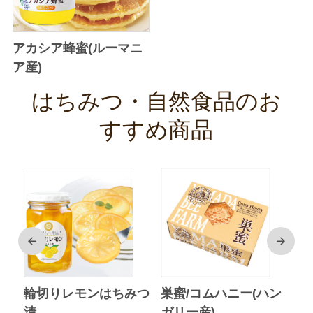
アカシア蜂蜜(ルーマニ
ア産)
はちみつ・自然食品のお
すすめ商品
前
次
ク
輪切りレモンはちみつ
巣蜜/コムハニー(ハン
ア
漬
ガリー産)
ニ