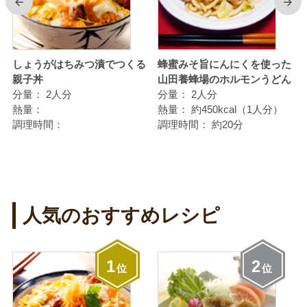
前
次
ん
しょうがはちみつ漬でつくる
蜂蜜みそ旨にんにくを使った
親子丼
山田養蜂場のホルモンうどん
分量：
2人分
分量：
2人分
熱量：
熱量：
約450kcal（1人分）
調理時間：
調理時間：
約20分
人気のおすすめレシピ
1
2
位
位