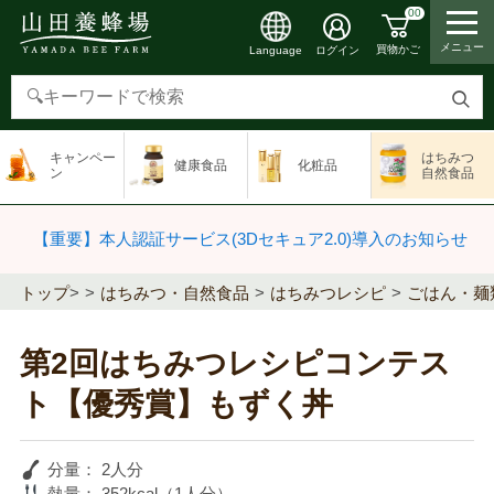
00
メニュー
買物かご
ログイン
Language
検
索
キャンペー
はちみつ
健康食品
化粧品
す
ン
自然食品
る
【重要】本人認証サービス(3Dセキュア2.0)導入のお知らせ
トップ
>
はちみつ・自然食品
はちみつレシピ
ごはん・麺
第2回はちみつレシピコンテス
ト【優秀賞】もずく丼
分量：
2人分
熱量：
352kcal（1人分）