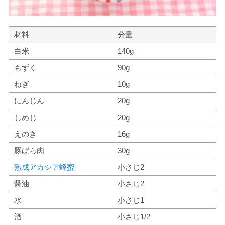
材料
分量
白米
140g
もずく
90g
ねぎ
10g
にんじん
20g
しめじ
20g
えのき
16g
豚ばら肉
30g
熟成アカシア蜂蜜
小さじ2
醤油
小さじ2
水
小さじ1
酒
小さじ1/2