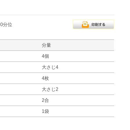
10分位
分量
4個
大さじ4
4枚
大さじ2
2合
1袋