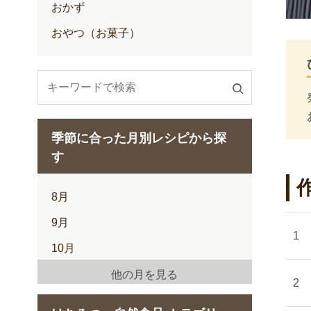
おかず
おやつ（お菓子）
検
索
す
季節に合った月別レシピから探
る
す
8月
9月
10月
11月
他の月を見る
12月