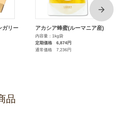
次
ンガリー
アカシア蜂蜜(ルーマニア産)
マヌカ
内容量：1kg袋
ムタイ
定期価格 6,874円
内容量：
通常価格 7,236円
定期価格
通常価格
商品