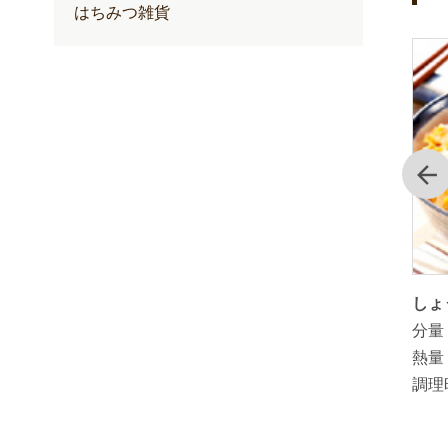
はちみつ雑貨
前
きざみ生
ゆずぽん酢を使ったゆずぽんれんげ
しょ
スタミナ
米雑炊
分量
分量：
3人分
熱量
熱量：
193kcal（1人分）
調理
調理時間：
20分