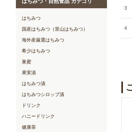
はちみつ・自然食品 カテゴリ
1月
2月
はちみつ
3月
国産はちみつ（里山はちみつ）
4月
海外産厳選はちみつ
5月
希少はちみつ
6月
巣蜜
7月
果実漬
はちみつ漬
はちみつシロップ漬
ドリンク
ハニードリンク
健康茶