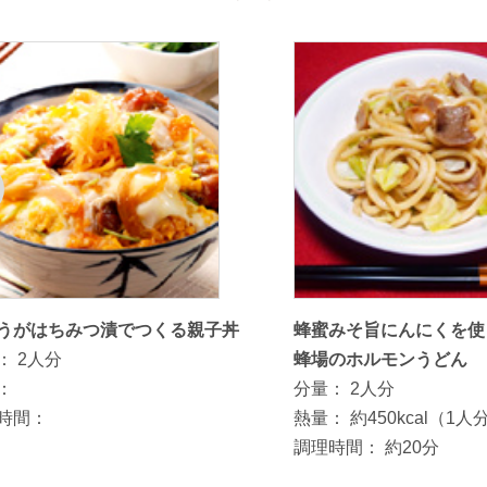
うがはちみつ漬でつくる親子丼
蜂蜜みそ旨にんにくを使
：
2人分
蜂場のホルモンうどん
：
分量：
2人分
時間：
熱量：
約450kcal（1人
調理時間：
約20分