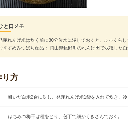
ひと口メモ
発芽れんげ米は炊く前に30分位水に浸しておくと、ふっくらし
おすすめみつばち産品： 岡山県鏡野町のれんげ田で収穫した
作り方
研いだ白米2合に対し、発芽れんげ米1袋を入れて炊き、
はちみつ梅干は種をとり、包丁で細かくきざんでおく。