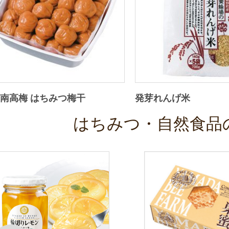
南高梅 はちみつ梅干
発芽れんげ米
はちみつ・自然食品