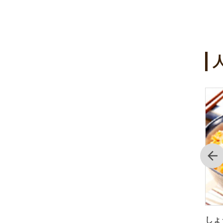
4
5
位
位
前
た山田養
簡単！しょうが入り甘酒
しょ