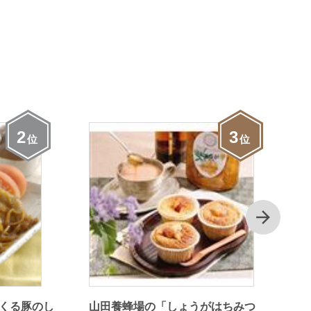
2
3
位
位
次
くる豚のし
山田養蜂場の「しょうがはちみつ