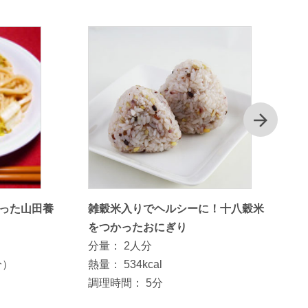
次
った山田養
雑穀米入りでヘルシーに！十八穀米
をつかったおにぎり
分量：
2人分
分）
熱量：
534kcal
調理時間：
5分