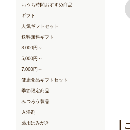
おうち時間おすすめ商品
ギフト
人気ギフトセット
100+(クリー
ゆずハニードリンク
内容量：500ml入
送料無料ギフト
定期価格 2,257円
3,000円～
通常価格 2,376円
円
円
5,000円～
7,000円～
健康食品ギフトセット
季節限定商品
みつろう製品
入浴剤
薬用はみがき