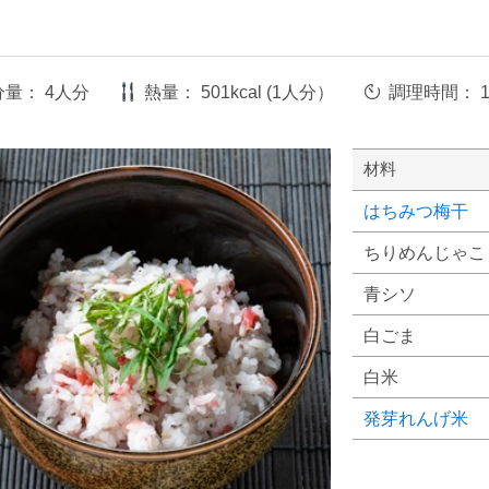
ん
分量：
4人分
熱量：
501kcal (1人分）
調理時間：
材料
はちみつ梅干
ちりめんじゃこ
青シソ
白ごま
白米
発芽れんげ米