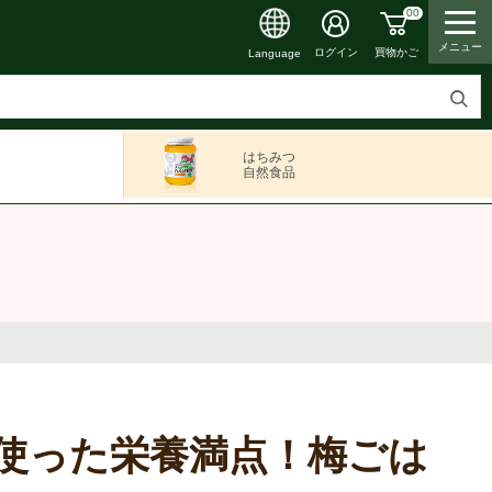
00
メニュー
買物かご
ログイン
Language
検
索
はちみつ
す
自然食品
る
使った栄養満点！梅ごは