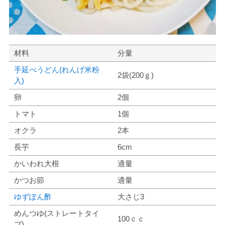
材料
分量
手延べうどん(れんげ米粉
2袋(200ｇ)
入)
卵
2個
トマト
1個
オクラ
2本
長芋
6cm
かいわれ大根
適量
かつお節
適量
ゆずぽん酢
大さじ3
めんつゆ(ストレートタイ
100ｃｃ
プ)