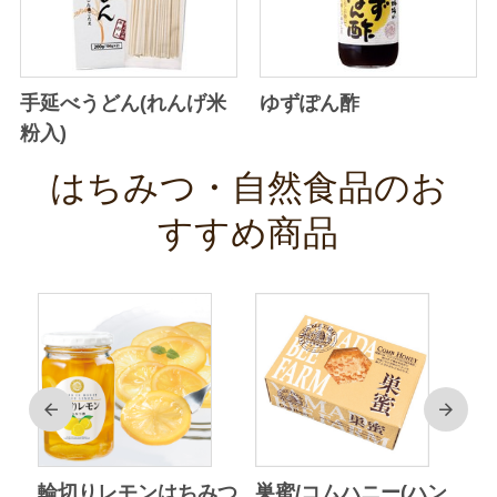
手延べうどん(れんげ米
ゆずぽん酢
粉入)
はちみつ・自然食品のお
すすめ商品
前
次
ク
輪切りレモンはちみつ
巣蜜/コムハニー(ハン
ア