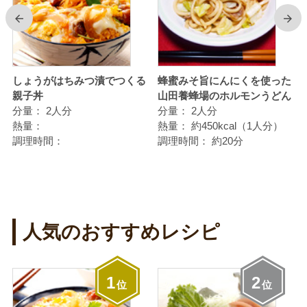
前
次
ん
しょうがはちみつ漬でつくる
蜂蜜みそ旨にんにくを使った
親子丼
山田養蜂場のホルモンうどん
分量：
2人分
分量：
2人分
熱量：
熱量：
約450kcal（1人分）
調理時間：
調理時間：
約20分
人気のおすすめレシピ
1
2
位
位