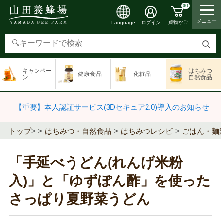
00
メニュー
買物かご
ログイン
Language
検
索
キャンペー
はちみつ
健康食品
化粧品
す
ン
自然食品
る
【重要】本人認証サービス(3Dセキュア2.0)導入のお知らせ
トップ
>
はちみつ・自然食品
はちみつレシピ
ごはん・麺
「手延べうどん(れんげ米粉
入)」と「ゆずぽん酢」を使った
さっぱり夏野菜うどん