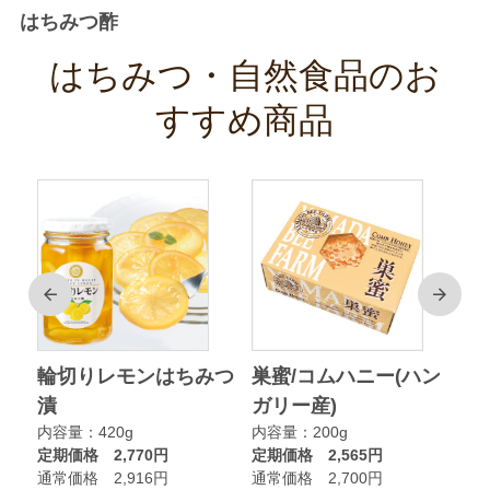
はちみつ酢
はちみつ・自然食品のお
すすめ商品
前
次
ク
輪切りレモンはちみつ
巣蜜/コムハニー(ハン
ア
漬
ガリー産)
ニ
内容量：420g
内容量：200g
内
定期価格 2,770円
定期価格 2,565円
定
通常価格 2,916円
通常価格 2,700円
通