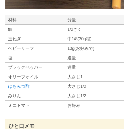
材料
分量
鯛
1/2さく
玉ねぎ
中1/8(30g程)
ベビーリーフ
10g(お好みで)
塩
適量
ブラックペッパー
適量
オリーブオイル
大さじ1
はちみつ酢
大さじ1/2
みりん
大さじ1/2
ミニトマト
お好み
ひと口メモ