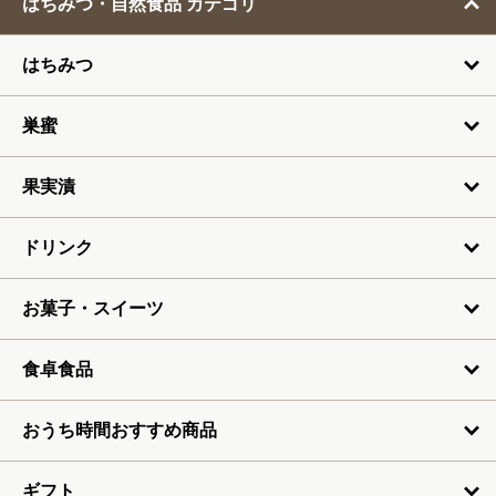
はちみつ・自然食品 カテゴリ
3月
はちみつ
4月
5月
巣蜜
6月
果実漬
7月
ドリンク
お菓子・スイーツ
食卓食品
おうち時間おすすめ商品
ギフト