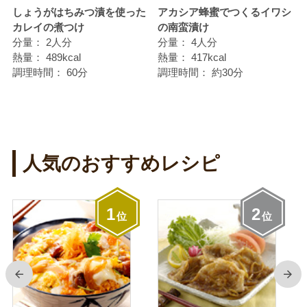
の
しょうがはちみつ漬を使った
アカシア蜂蜜でつくるイワシ
カレイの煮つけ
の南蛮漬け
分量：
2人分
分量：
4人分
熱量：
489kcal
熱量：
417kcal
調理時間：
60分
調理時間：
約30分
人気のおすすめレシピ
1
2
位
位
前
次