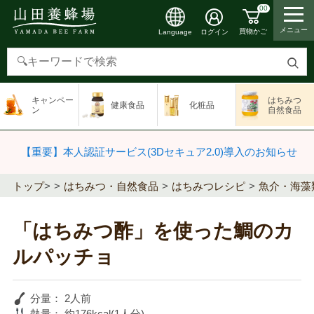
00
メニュー
買物かご
ログイン
Language
検
索
キャンペー
はちみつ
健康食品
化粧品
す
ン
自然食品
る
【重要】本人認証サービス(3Dセキュア2.0)導入のお知らせ
トップ
>
はちみつ・自然食品
はちみつレシピ
魚介・海藻
「はちみつ酢」を使った鯛のカ
ルパッチョ
分量：
2人前
熱量：
約176kcal(1人分)