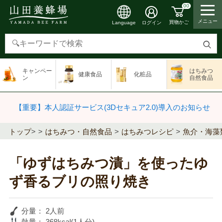
00
メニュー
買物かご
ログイン
Language
検
索
キャンペー
はちみつ
健康食品
化粧品
す
ン
自然食品
る
【重要】本人認証サービス(3Dセキュア2.0)導入のお知らせ
トップ
>
はちみつ・自然食品
はちみつレシピ
魚介・海藻
「ゆずはちみつ漬」を使ったゆ
ず香るブリの照り焼き
分量：
2人前
熱量：
368kcal(1人分)