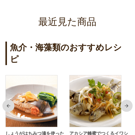
最近見た商品
魚介・海藻類のおすすめレシ
ピ
前
次
の
しょうがはちみつ漬を使った
アカシア蜂蜜でつくるイワシ