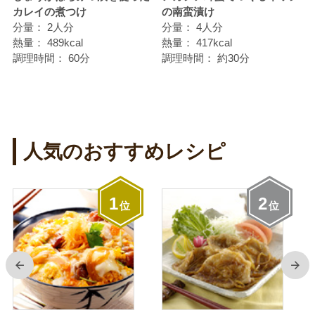
カレイの煮つけ
の南蛮漬け
分量：
2人分
分量：
4人分
熱量：
489kcal
熱量：
417kcal
調理時間：
60分
調理時間：
約30分
人気のおすすめレシピ
1
2
位
位
前
次