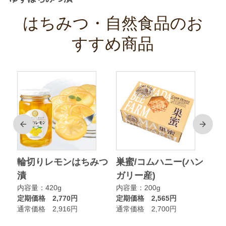
はちみつ・自然食品のお
すすめ商品
前
次
ク
輪切りレモンはちみつ
巣蜜/コムハニー(ハン
ア
漬
ガリー産)
ニ
内容量：420g
内容量：200g
内
定期価格 2,770円
定期価格 2,565円
定
通常価格 2,916円
通常価格 2,700円
通