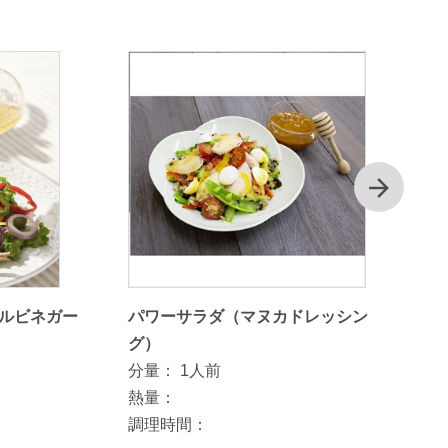
次
ルビネガー
パワーサラダ（マヌカドレッシン
グ）
分量：
1人前
熱量：
調理時間：