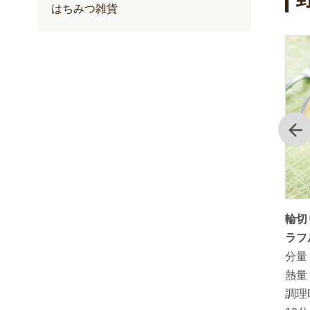
はちみつ雑貨
前
ャベツと
「しょうがはちみつ漬」を使った小
輪切
いわしの生姜煮
ラフ
分量：
3人～4人分
分量
熱量：
264kcal（1人分）
熱量
調理時間：
約30分
調理