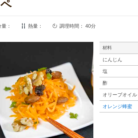
ラペ
分量：
熱量：
調理時間：
40分
材料
にんじん
塩
酢
オリーブオイル
オレンジ蜂蜜