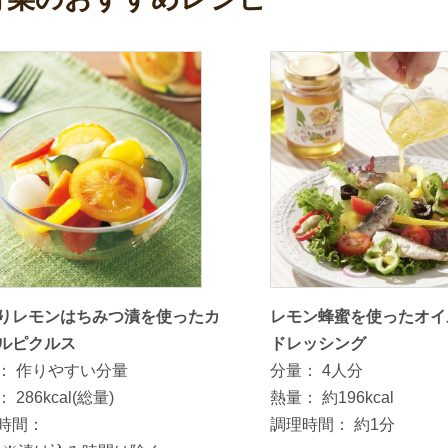
りレモンはちみつ漬を使ったカ
レモン蜂蜜を使ったオイ
ルピクルス
ドレッシング
：
作りやすい分量
分量：
4人分
：
286kcal(総量)
熱量：
約196kcal
時間：
調理時間：
約1分