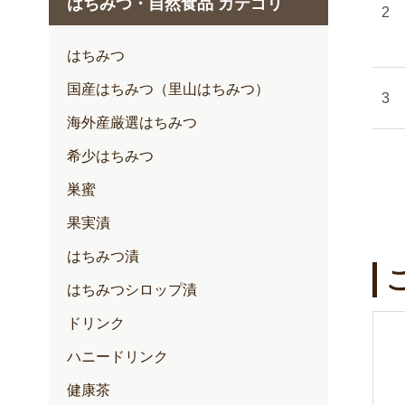
はちみつ・自然食品 カテゴリ
1月
2月
はちみつ
3月
国産はちみつ（里山はちみつ）
4月
海外産厳選はちみつ
5月
希少はちみつ
6月
巣蜜
7月
果実漬
はちみつ漬
はちみつシロップ漬
ドリンク
ハニードリンク
健康茶