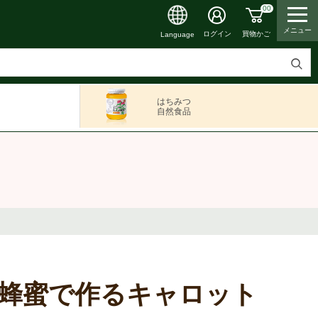
00
メニュー
買物かご
ログイン
Language
検
索
はちみつ
す
自然食品
る
蜂蜜で作るキャロット