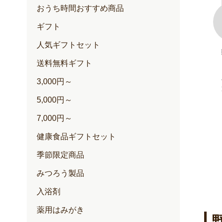
おうち時間おすすめ商品
ギフト
人気ギフトセット
100+(クリー
ゆずハニードリンク
送料無料ギフト
内容量：500ml入
定期価格 2,257円
3,000円～
通常価格 2,376円
円
5,000円～
円
7,000円～
健康食品ギフトセット
季節限定商品
みつろう製品
入浴剤
薬用はみがき