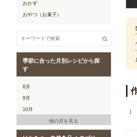
おかず
おやつ（お菓子）
検
索
す
季節に合った月別レシピから探
る
す
8月
9月
10月
11月
他の月を見る
12月