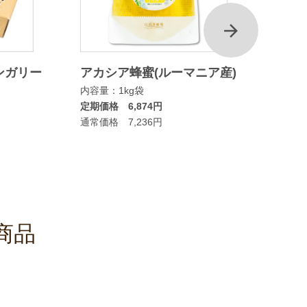
次
ンガリー
アカシア蜂蜜(ルーマニア産)
マヌカ
内容量：1kg袋
ムタイ
定期価格 6,874円
内容量：
通常価格 7,236円
定期価格
通常価格
商品