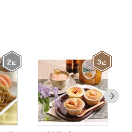
2
3
位
位
次