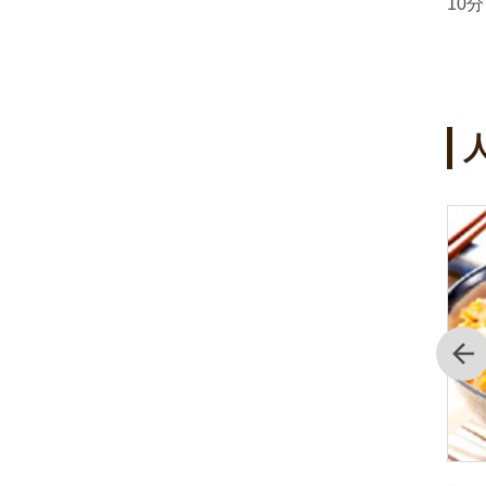
10
4
5
位
位
前