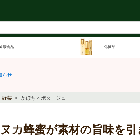
健康食品
化粧品
知らせ
野菜
かぼちゃポタージュ
マヌカ蜂蜜が素材の旨味を引