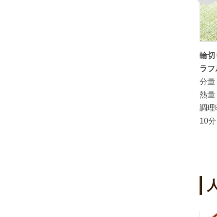
前
ャベツと
「しょうがはちみつ漬」を使った小
輪切
いわしの生姜煮
ラフ
分量：
3人～4人分
分量
熱量：
264kcal（1人分）
熱量
調理時間：
約30分
調理
10