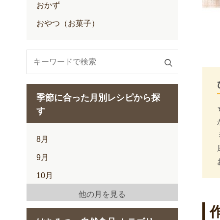
おかず
おやつ（お菓子）
検
索
す
季節に合った月別レシピから探
る
す
8月
9月
10月
11月
他の月を見る
12月