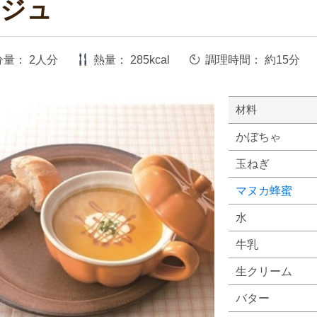
ージュ
分量：
2人分
熱量：
285kcal
調理時間：
約15分
材料
かぼちゃ
玉ねぎ
マヌカ蜂蜜
水
牛乳
生クリーム
バター