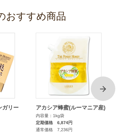
のおすすめ商品
次
ンガリー
アカシア蜂蜜(ルーマニア産)
マヌカ
内容量：1kg袋
ムタイ
定期価格 6,874円
内容量：
通常価格 7,236円
定期価格