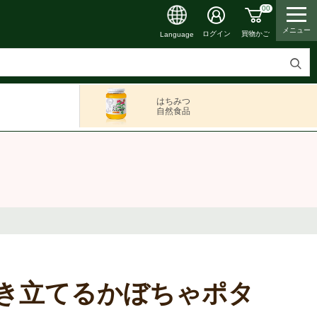
00
メニュー
買物かご
ログイン
Language
検
索
はちみつ
す
自然食品
る
き立てるかぼちゃポタ