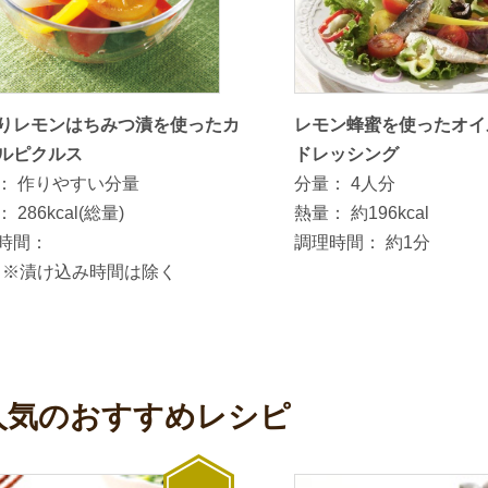
りレモンはちみつ漬を使ったカ
レモン蜂蜜を使ったオイ
ルピクルス
ドレッシング
：
作りやすい分量
分量：
4人分
：
286kcal(総量)
熱量：
約196kcal
時間：
調理時間：
約1分
分 ※漬け込み時間は除く
人気のおすすめレシピ