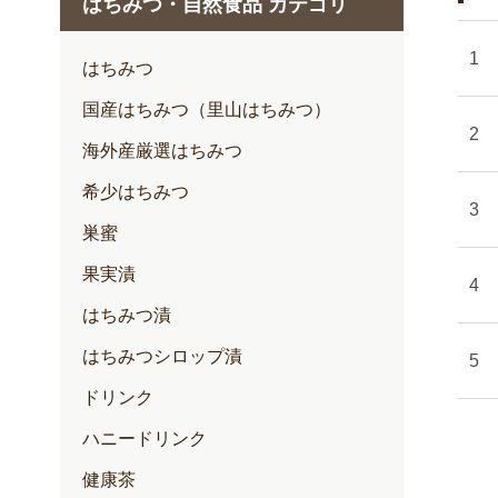
はちみつ・自然食品 カテゴリ
1月
2月
はちみつ
3月
国産はちみつ（里山はちみつ）
4月
海外産厳選はちみつ
5月
希少はちみつ
6月
巣蜜
7月
果実漬
はちみつ漬
はちみつシロップ漬
ドリンク
ハニードリンク
健康茶