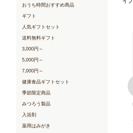
イプ
おうち時間おすすめ商品
ギフト
人気ギフトセット
送料無料ギフト
3,000円～
5,000円～
7,000円～
健康食品ギフトセット
季節限定商品
みつろう製品
100+(クリー
ゆずハニードリンク
内容量：500ml入
入浴剤
定期価格 2,257円
薬用はみがき
通常価格 2,376円
円