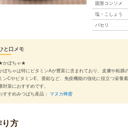
固形コンソメ
塩・こしょう
パセリ
ひと口メモ
★かぼちゃ★
かぼちゃは特にビタミンAが豊富に含まれており、皮膚や粘膜
ミンCやビタミンE、亜鉛など、免疫機能の強化に役立つ栄養
康対策におすすめです。
おすすめみつばち産品：
マヌカ蜂蜜
作り方