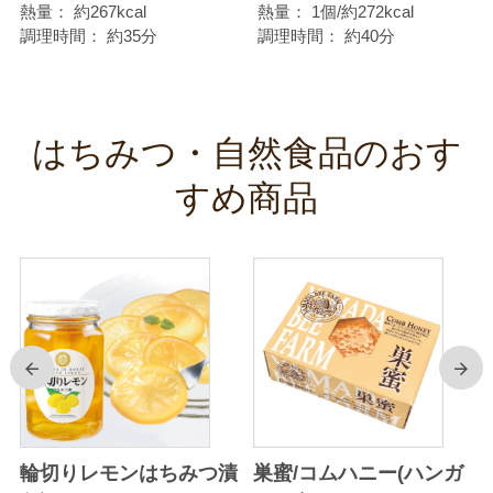
熱量：
約267kcal
熱量：
1個/約272kcal
調理時間：
約35分
調理時間：
約40分
はちみつ・自然食品のおす
すめ商品
前
次
輪切りレモンはちみつ漬
巣蜜/コムハニー(ハンガ