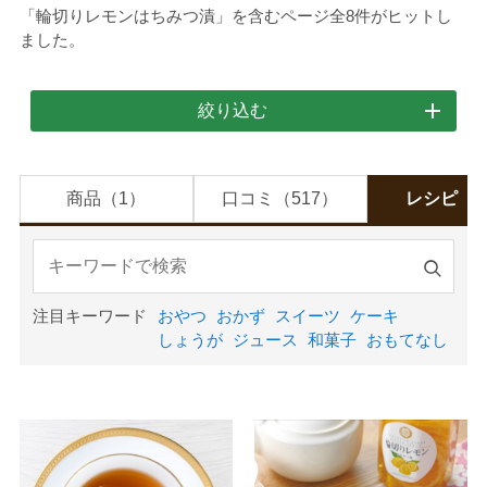
「
輪切りレモンはちみつ漬
」を含むページ全8件がヒットし
ました。
絞り込む
商品（1）
口コミ（517）
レシピ（8
検
索
注目キーワード
おやつ
おかず
スイーツ
ケーキ
す
しょうが
ジュース
和菓子
おもてなし
る