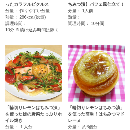
ったカラフルピクルス
ちみつ漬】パフェ風仕立て！
分量：
作りやすい分量
分量：
1人前
熱量：
286kcal(総量)
熱量：
調理時間：
調理時間：
10分間
10分 ※漬け込み時間は除く
「輪切りレモンはちみつ漬」
「輪切りレモンはちみつ漬」
を使った鮭の野菜たっぷりホ
を使った簡単！はちみつマド
イル焼き
レーヌ
分量：
１人分
分量：
約6個分