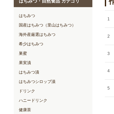
はちみつ・自然食品 カテゴリ
1月
2月
はちみつ
3月
国産はちみつ（里山はちみつ）
4月
海外産厳選はちみつ
5月
希少はちみつ
6月
巣蜜
7月
果実漬
はちみつ漬
はちみつシロップ漬
ドリンク
ハニードリンク
健康茶