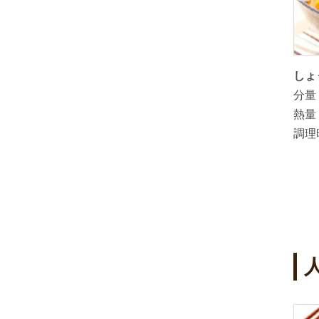
きざみ生
ゆずぽん酢を使ったゆずぽんれんげ
しょ
スタミナ
米雑炊
分量
分量：
3人分
熱量
熱量：
193kcal（1人分）
調理
調理時間：
20分