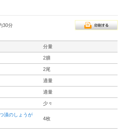
約30分
分量
2膳
2尾
適量
適量
少々
つ漬のしょうが
4枚