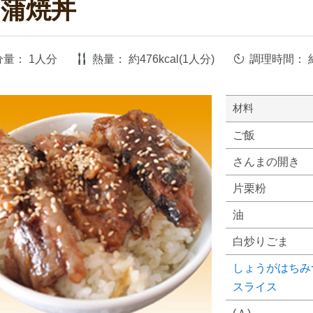
の蒲焼丼
分量：
1人分
熱量：
約476kcal(1人分)
調理時間：
材料
ご飯
さんまの開き
片栗粉
油
白炒りごま
しょうがはちみ
スライス