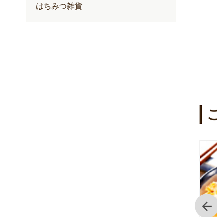
はちみつ雑貨
前