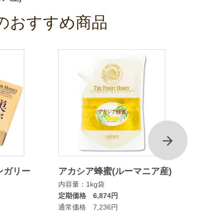
のおすすめ商品
次
ンガリー
アカシア蜂蜜(ルーマニア産)
マヌカ
内容量：1kg袋
ムタイ
定期価格 6,874円
内容量：
通常価格 7,236円
定期価格
通常価格