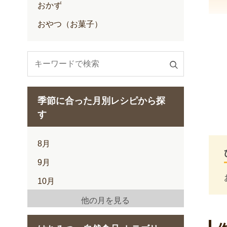
おかず
おやつ（お菓子）
検
索
す
季節に合った月別レシピから探
る
す
8月
9月
10月
11月
他の月を見る
12月