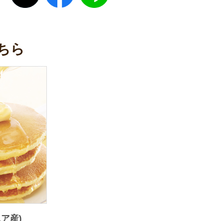
ちら
ア産)