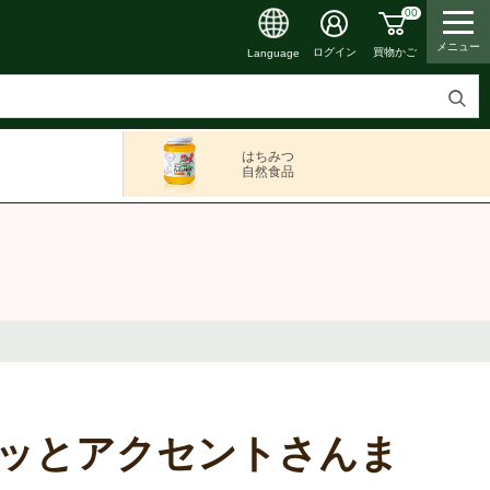
00
メニュー
買物かご
ログイン
Language
検
索
はちみつ
す
自然食品
る
ッとアクセントさんま