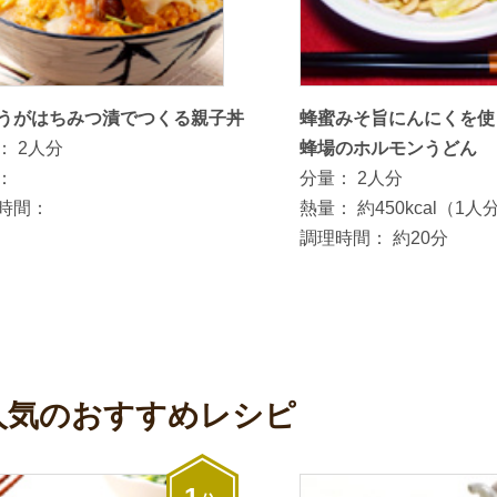
うがはちみつ漬でつくる親子丼
蜂蜜みそ旨にんにくを使
：
2人分
蜂場のホルモンうどん
：
分量：
2人分
時間：
熱量：
約450kcal（1人
調理時間：
約20分
人気のおすすめレシピ