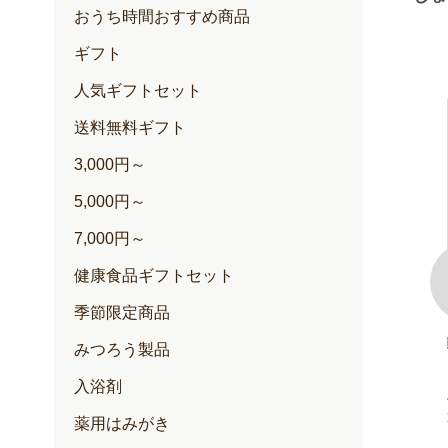
おうち時間おすすめ商品
ギフト
人気ギフトセット
送料無料ギフト
3,000円～
5,000円～
7,000円～
健康食品ギフトセット
季節限定商品
100+(クリー
ゆずハニードリンク
みつろう製品
内容量：500ml入
入浴剤
定期価格 2,257円
通常価格 2,376円
円
薬用はみがき
円