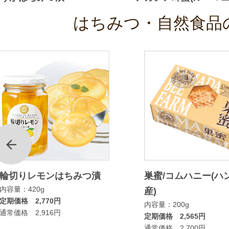
はちみつ・自然食品
前
輪切りレモンはちみつ漬
巣蜜/コムハニー(ハ
内容量：420g
産)
定期価格 2,770円
内容量：200g
通常価格 2,916円
定期価格 2,565円
通常価格 2,700円