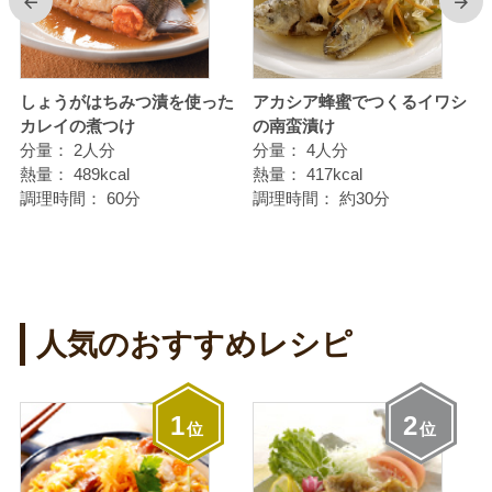
前
次
の
しょうがはちみつ漬を使った
アカシア蜂蜜でつくるイワシ
カレイの煮つけ
の南蛮漬け
分量：
2人分
分量：
4人分
熱量：
489kcal
熱量：
417kcal
調理時間：
60分
調理時間：
約30分
人気のおすすめレシピ
1
2
位
位