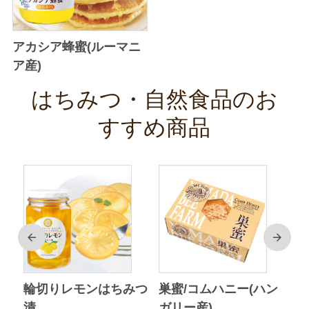
アカシア蜂蜜(ルーマニ
ア産)
はちみつ・自然食品のお
すすめ商品
前
次
ク
輪切りレモンはちみつ
巣蜜/コムハニー(ハン
ア
漬
ガリー産)
ニ