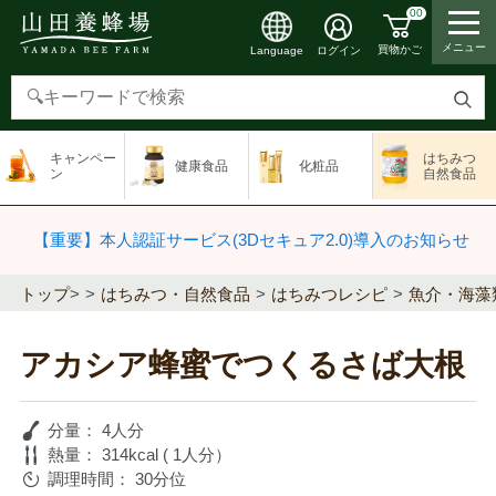
00
メニュー
買物かご
ログイン
Language
検
索
キャンペー
はちみつ
健康食品
化粧品
す
ン
自然食品
る
【重要】本人認証サービス(3Dセキュア2.0)導入のお知らせ
トップ
>
はちみつ・自然食品
はちみつレシピ
魚介・海藻
アカシア蜂蜜でつくるさば大根
分量：
4人分
熱量：
314kcal ( 1人分）
調理時間：
30分位