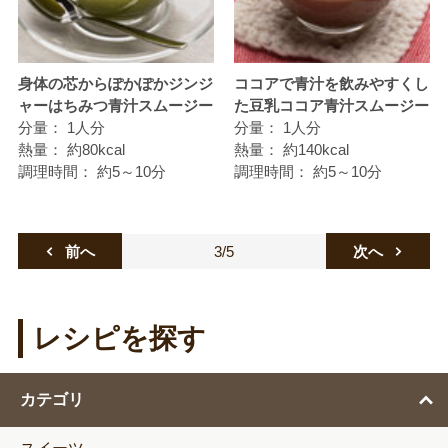
身体の芯からぽかぽかジンジ
ココアで青汁を飲みやすくし
ャーはちみつ青汁スムージー
た豆乳ココア青汁スムージー
分量：
1人分
分量：
1人分
熱量：
約80kcal
熱量：
約140kcal
調理時間：
約5～10分
調理時間：
約5～10分
3/5
前へ
次へ
レシピを探す
カテゴリ