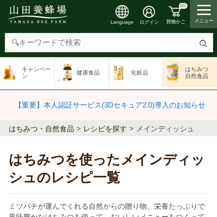
00
メニュー
買物かご
ログイン
Language
検
索
キャンペー
はちみつ
健康食品
化粧品
す
ン
自然食品
る
【重要】本人認証サービス(3Dセキュア2.0)導入のお知らせ
はちみつ・自然食品
レシピを探す
メインディッシュ
はちみつを使ったメインディッ
シュのレシピ一覧
ミツバチが運んでくれる自然からの贈り物、栄養たっぷりで
風味豊かなはちみつを使って、おいしいメニューをつくって