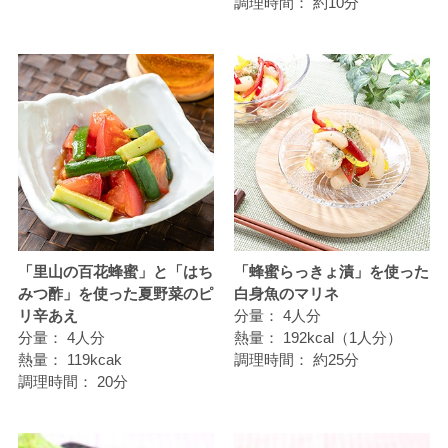
調理時間：
約10分
「里山の百花蜂蜜」と「はち
「蜂蜜らっきょ漬」を使った
みつ酢」を使った夏野菜のピ
白身魚のマリネ
リ辛あえ
分量：
4人分
分量：
4人分
熱量：
192kcal（1人分）
熱量：
119kcak
調理時間：
約25分
調理時間：
20分