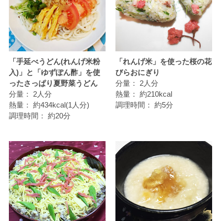
「手延べうどん(れんげ米粉
「れんげ米」を使った桜の花
入)」と「ゆずぽん酢」を使
びらおにぎり
ったさっぱり夏野菜うどん
分量：
2人分
分量：
2人分
熱量：
約210kcal
熱量：
約434kcal(1人分)
調理時間：
約5分
調理時間：
約20分