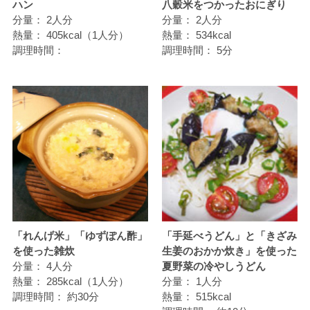
ハン
八穀米をつかったおにぎり
分量：
2人分
分量：
2人分
熱量：
405kcal（1人分）
熱量：
534kcal
調理時間：
調理時間：
5分
「れんげ米」「ゆずぽん酢」
「手延べうどん」と「きざみ
を使った雑炊
生姜のおかか炊き」を使った
分量：
4人分
夏野菜の冷やしうどん
熱量：
285kcal（1人分）
分量：
1人分
調理時間：
約30分
熱量：
515kcal