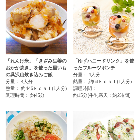
「れんげ米」「きざみ生姜の
「ゆずハニードリンク」を使
おかか炊き」を使った里いも
ったフルーツポンチ
の具沢山炊き込みご飯
分量：
4人分
分量：
4人分
熱量：
約63ｋｃａｌ(1人分)
熱量：
約445ｋｃａｌ(1人分)
調理時間：
調理時間：
約45分
約15分(牛乳寒天：約2時間)