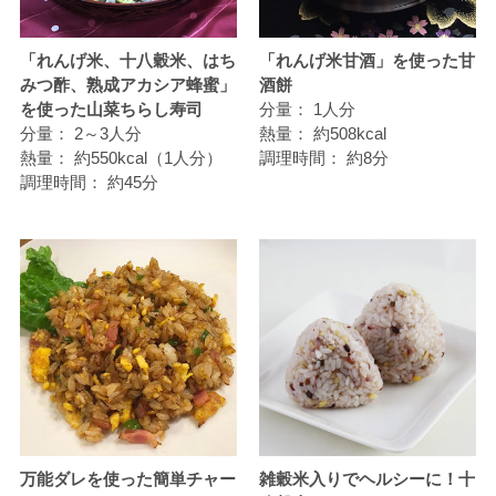
「れんげ米、十八穀米、はち
「れんげ米甘酒」を使った甘
みつ酢、熟成アカシア蜂蜜」
酒餅
を使った山菜ちらし寿司
分量：
1人分
分量：
2～3人分
熱量：
約508kcal
熱量：
約550kcal（1人分）
調理時間：
約8分
調理時間：
約45分
万能ダレを使った簡単チャー
雑穀米入りでヘルシーに！十